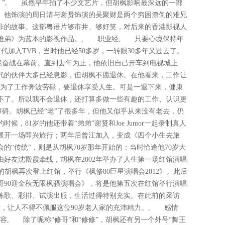
。”, 虽然早年拍了不少文艺片，但胡枫影响最深远的一部
》。他饰演的周日清与谢贤饰演的吴聚财是两个穷困潦倒的难兄
非的故事。这部粤语片够市井、够好笑，对后来的香港影视人
难弟》为蓝本的影视作品。, 职业经, 只要心境保持年
代加入TVB，当时他已经50多岁，一转眼30多年又过去了。
仍然奋战在幕前。直到去年为止，他依旧自己开车到电视城上
代的伙伴大多已经息影，但胡枫不愿退休。在他看来，工作让
生为了工作奔波劳碌，要退休享受人生。可是一退下来，健康
不了。所以我不会退休，还打算多做一些有趣的工作、认识更
碍。胡枫已经“老”了很多年，但他又似乎从来没有老去，仍
候，81岁的他还带着“弟弟”谢贤和Joe Junior一起录制真人
展开一场即兴旅行；两年后曾江加入，变成《四个小生去旅
的“传统”，则是从胡枫70岁那年开始的：当时恰逢他70岁大
好友沈殿霞牵线，胡枫在2002年举办了人生第一场红馆演唱
岁的胡枫再次登上红馆，举行《枫修80巨星演唱会2012》。此后
修哥90迎金秋无限枫骚演唱会》，将是他第五次在红馆举行演唱
练歌、彩排、试演出服，生活过得特别充实。在此前的采访
时，让人不得不佩服这位90岁老人家的充沛精力。, 感情
容, 除了昵称“修哥”和“修修”，胡枫还有另一个外号“舞王