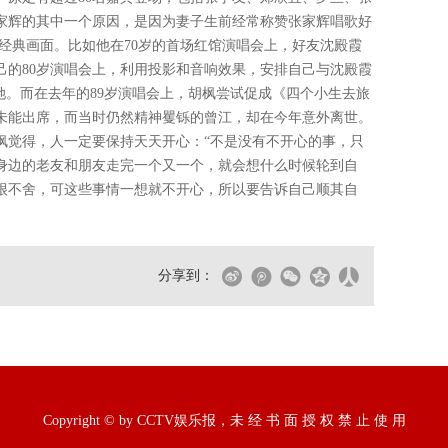
家辉的其中一个原因，是因为妻子生前经常称赞张家辉唱歌好
经典画面。比如他在70岁的首场红馆演唱会上，好友沈殿霞
自己的80岁演唱会上，利用投影和音响效果，安排自己与沈殿霞
她。而在去年的89岁演唱会上，胡枫尝试促成《四个小生去旅
未能出席，而当时仍然精神矍铄的曾江，却在今年意外离世。
枫觉得，人一定要保持天天开心：“不是没有不开心的事，只
。身边的老友和朋友走完一个又一个，就会想什么时候轮到自
很不舍，可这些事情一想就不开心，所以要告诉自己顺其自
分享到：
Copyright © by CCTV娱乐报，未 经 书 面 授 权 禁 止 使 用