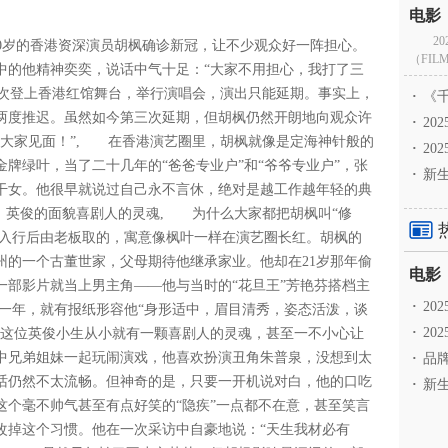
2
岁的香港资深演员胡枫确诊新冠，让不少观众好一阵担心。
（FILM
中的他精神奕奕，说话中气十足：“大家不用担心，我打了三
五次登上香港红馆舞台，举行演唱会，演出只能延期。事实上，
·
《千
两度推迟。虽然如今第三次延期，但胡枫仍然开朗地向观众许
·
2
跟大家见面！”, 在香港演艺圈里，胡枫就像是定海神针般的
·
20
金牌绿叶，当了二十几年的“爸爸专业户”和“爷爷专业户”，张
·
新生
干女。他很早就说过自己永不言休，绝对是越工作越年轻的典
英俊的面貌喜剧人的灵魂, 为什么大家都把胡枫叫“修
他入行后由老板取的，寓意像枫叶一样在演艺圈长红。胡枫的
州的一个古董世家，父母期待他继承家业。他却在21岁那年偷
一部影片就当上男主角——他与当时的“花旦王”芳艳芬搭档主
·
2
一年，就有报纸形容他“身形适中，眉目清秀，姿态活泼，谈
·
20
但这位英俊小生从小就有一颗喜剧人的灵魂，甚至一不小心让
中兄弟姐妹一起玩闹演戏，他喜欢扮演丑角朱普泉，没想到太
·
品牌
话仍然不太流畅。但神奇的是，只要一开机说对白，他的口吃
·
新生
这个毫不帅气甚至有点好笑的“隐疾”一点都不在意，甚至笑言
改掉这个习惯。他在一次采访中自豪地说：“天生我材必有