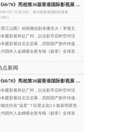
电影《60/70》亮相第30届香港国际影视展 冲刺戛纳备
026年3月17日至20日，第30届香港国际影视展
ART） ...
里江山图》动画微短剧未播先火！茅盾文学奖IP首
025冬暖影展奔赴广州，以光影开启时空对话
25冬暖影展自北京启幕，四部国产新作传递银幕温情
代唱作人金婵紫全新专辑《叙章》全球首发，颠覆
热点新闻
电影《60/70》亮相第30届香港国际影视展 冲刺戛纳备
025冬暖影展奔赴广州，以光影开启时空对话
25冬暖影展自北京启幕，四部国产新作传递银幕温情
都在抖音“追星”？巨星企划3.0 焕新明星营销，让
代唱作人金婵紫全新专辑《叙章》全球首发，颠覆