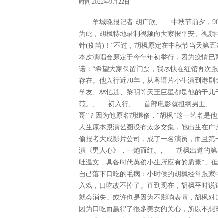
时间:2022年9月22日
羊城晚报记者 胡广欣, 中秋节前夕，90
为此，胡枫特地录制视频向大家报平安。视频
针(疫苗)！”不过，胡枫原定在中秋节当天第
本次演唱会原定于今年年初举行，因为疫情已
诺：“希望大家保留门票，我尽快在红馆再次
存在。他入行近70年，从粤语片小生演到港剧
学友、林忆莲、黎明等天王巨星都是他的干儿
范。, 初入行, 首部电影就担纲男主, 
哥”？因为他原名胡继修，“胡枫”这一艺名是
人生原本跟演艺圈没有太多交集，他出生在广
偷报考大成影片公司，成了一名演员，而且第
演《男人心》，一炮而红。, 胡枫出道的第
吐温文，具备时代英俊小生所应有的质素”。
自己落下口吃的毛病：小时候的胡枫经常跟家
入戏，口吃改不掉了。直到现在，胡枫平时说
就会消失。或许也是因为不影响表演，胡枫对
因为口吃而赢得了很多美女的关心，所以不想