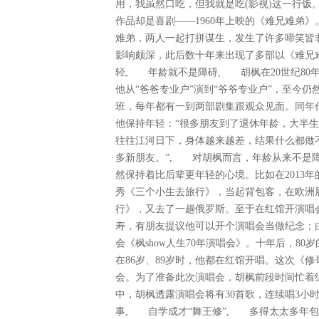
用，我虽然口吃，但我就是吃(影视)这一行饭
作品却是喜剧——1960年上映的《难兄难弟
难弟，两人一起打拼谋生，发生了许多啼笑皆
影响颇深，此后数十年来出现了多部以《难兄
轻, 年龄就不是障碍, 胡枫在20世纪80年
他从“爸爸专业户”演到“爷爷专业户”，至今
班，每年都有一到两部剧集跟观众见面。同年
他保持年轻：“很多朋友到了退休年龄，大半
往往江河日下，身体越来越差，结果什么都做
多新朋友。”, 对胡枫而言，年龄从来不是障
然保持着比后辈更年轻的心境。比如在2013年的时
秀《三个小生去旅行》，当起背包客，在欧洲
行》，又去了一趟俄罗斯。至于在红馆开演唱会
寿，有朋友提议他可以开个演唱会当做纪念；由
会《枫show人生70年演唱会》。十年后，80
在86岁、89岁时，他都在红馆开唱。这次《
会。为了准备此次演唱会，胡枫前段时间忙着
中，胡枫透露演唱会将有30首歌，连续唱3小
事, 自学成才“舞王修”, 多得太太多年包