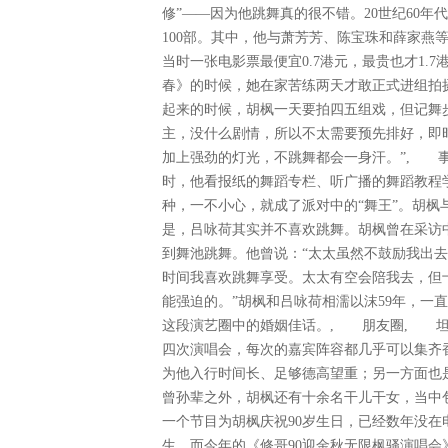
修”——因为他跳舞真的很不错。20世纪60
100部。其中，他与萧芳芳、陈宝珠和薛家燕等人
当时一张电影票最便宜0.7港元，最贵也才1
春》的时候，她在家苦练两天才敢正式进组拍
起来的时候，胡枫一天要拍四五组戏，但记舞
主，没什么剧情，所以不太需要预先排好，即
加上强劲的灯光，不跳舞都会一身汗。”, 
时，他看报纸的舞蹈专栏、听广播的舞蹈教程
种，一不小心，就成了派对中的“舞王”。胡
是，吕咏荷其实并不喜欢跳舞。胡枫曾在采访
到舞池跳舞。他曾说：“太太虽然不鼓励我出
时间我喜欢跳舞享受。太太有空会陪我去，但
能强迫的。”胡枫和吕咏荷相濡以沫59年，一直
这段演艺圈中的婚姻佳话。, 朋友圈, 
四次演唱会，每次的嘉宾阵容都几乎可以集齐
为他入行时间长、足够德高望重；另一方面也
曾孙辈之外，胡枫还有十余名干儿干女，当中包
一个节目为胡枫庆祝90岁生日，已经数年没
生。而今年的《修哥90迎金秋无限枫骚演唱会