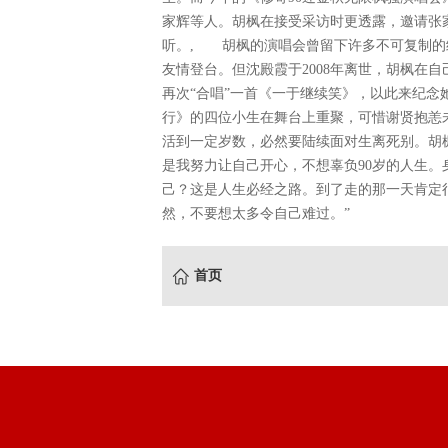
家辉等人。胡枫在接受采访时更透露，邀请张
听。, 胡枫的演唱会曾留下许多不可复制的
友情登台。但沈殿霞于2008年离世，胡枫在
再次“合唱”一首《一于继续笑》，以此来纪念
行》的四位小生在舞台上重聚，可惜谢贤抱恙
活到一定岁数，必然要陆续面对生离死别。胡
是我努力让自己开心，不想辜负90岁的人生
己？这是人生必经之路。到了走的那一天肯定
然，不要想太多令自己难过。”
首页