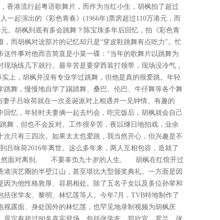
年代，香港流行起粤语歌舞片，而作为当红小生，胡枫拍了超过
一起演出的《彩色青春》(1966年)票房超过110万港元，而
.7港元。胡枫到底有多会跳舞？陈宝珠多年后回忆，拍《彩色青
摄，而胡枫对这部片的记忆却只是“穿皮鞋跳舞有点吃力”。忙
步这件事对他而言简直是小菜一碟：“当年的歌舞片以跳舞为
时现场练几下就行。最辛苦是要穿西装打领带，现场没冷气，
事实上，胡枫并没有专业学过跳舞，但他是真的很爱跳。年轻
学跳舞，慢慢地自学了踢踏舞、桑巴、伦巴、牛仔舞等各个舞
枫与妻子吕咏荷就在一次圣诞派对上相遇并一见钟情。有趣的
中回忆，年轻时夫妻俩一起去约会，吃完饭后，胡枫就会自己
去跳舞，但也不会反对。工作很辛苦，夜以继日地拍戏，业余
十次只有三四次。如果太太也爱跳，我当然开心，但兴趣是不
到吕咏荷2016年离世。这么多年来，两人互相包容，造就了
坦然面对离别, 不要辜负九十岁的人生, 胡枫在红馆开过
香港演艺圈的半壁江山，甚至堪比大型颁奖典礼。一方面是因
是因为他性格敦厚、容易相处。除了五名子女以及多位孙辈和
括张学友、黎明、林忆莲等人。今年7月，TVB特地制作了
在电视露面、身处国外的林忆莲，也罕见地录制视频为胡枫庆
》原定有超过80名嘉宾登场，包括张学友、郑欣宜、罗兰、张