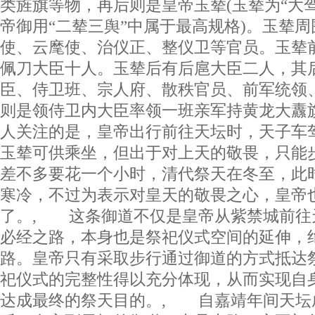
类旌旗等物，再后则是皇帝玉辇(玉辇为“大
帝御用“二辇三舆”中属于最高规格)。玉辇
使、云麾使、治仪正、整仪卫等官员。玉辇
佩刀大臣十人。玉辇后有后扈大臣二人，其
臣、侍卫班、宗人府、散秩官员、前军统领
则是领侍卫内大臣率领一班亲军持黄龙大纛
人关注的是，皇帝出行前往天坛时，天子车
玉辇可供乘坐，但出于对上天的敬畏，只能
差不多要花一个小时，清代祭天在冬至，此
寒冷，不过为表示对皇天的敬畏之心，皇帝
了。, 这条御道不仅是皇帝从紫禁城前往
必经之路，本身也是祭祀仪式空间的延伸，
路。皇帝只有采取步行通过御道的方式抵达
祀仪式的完整性得以充分体现，从而实现自
达成最终的祭天目的。, 自嘉靖年间天坛