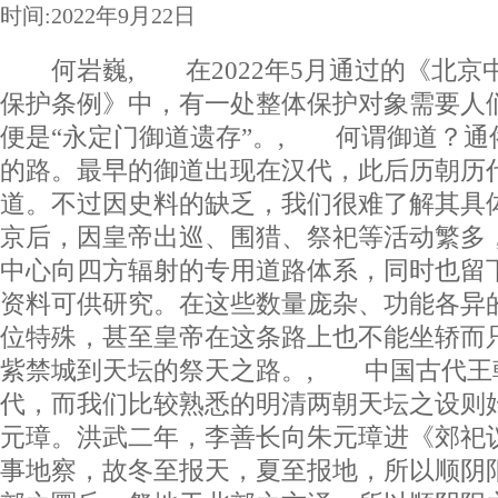
时间:2022年9月22日
何岩巍, 在2022年5月通过的《北京
保护条例》中，有一处整体保护对象需要人
便是“永定门御道遗存”。, 何谓御道？通
的路。最早的御道出现在汉代，此后历朝历
道。不过因史料的缺乏，我们很难了解其具
京后，因皇帝出巡、围猎、祭祀等活动繁多
中心向四方辐射的专用道路体系，同时也留
资料可供研究。在这些数量庞杂、功能各异
位特殊，甚至皇帝在这条路上也不能坐轿而
紫禁城到天坛的祭天之路。, 中国古代王
代，而我们比较熟悉的明清两朝天坛之设则
元璋。洪武二年，李善长向朱元璋进《郊祀
事地察，故冬至报天，夏至报地，所以顺阴