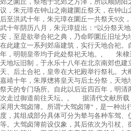
郊之圜丘，祭地于北郊之方泽，所以顺阴阳
议，朱元璋在钟山之南建圜丘祭天，在钟山
后至洪武十年，朱元璋在圜丘一共祭天9次，
武十年阴历八月，朱元璋提出：“以分祭天
安，至是欲举合祀之典，乃命即圜丘旧址为
在此建立一系列郊庙建筑，实行天地合祀。
年，明朝皇帝均于此处祭祀天地。, 朱棣
天地坛旧制，于永乐十八年在北京南郊也建
天、后土合祀，皇帝在大祀殿举行祭礼。大
嘉靖十年，朱厚熜将皇天与后土分祭，天地
祭天的专门场所。自此以后近四百年，明清
次走过御道前往天坛。, 据清代文献所载
采用大驾卤簿。所谓“大驾卤簿”，是一种出
度，其组成部分具体可分为辇与各种车驾、
等。大驾卤簿前设仪象，其后依次为引杖、