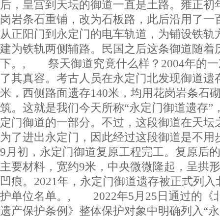
后，皇宫到天坛的御道一直是土路。雍正初
岗岩条石重铺，改为石板路，此后沿用了一
从正阳门到永定门的电车轨道，为铺设铁轨
建为铁轨两侧辅路。民国之后这条御道随着
下。, 祭天御道究竟什么样？2004年的
了其真容。考古人员在永定门北发现御道遗存
米，西侧路面遗存140米，均用花岗岩条石
筑。这就是我们今天所称“永定门御道遗存”
定门御道的一部分。不过，这段御道在天坛
为了进出永定门，因此经过这段御道是不用步
9月初，永定门御道复原工程完工。复原后
主要材料，宽约9米，中央微微隆起，呈拱
凹痕。2021年，永定门御道遗存被正式列
护单位名单。, 2022年5月25日通过的
遗产保护条例》整体保护对象中明确列入“永