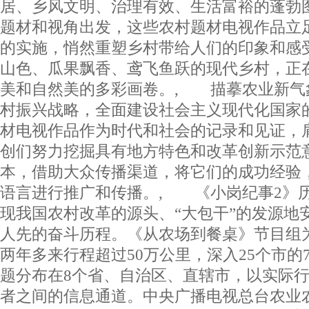
居、乡风文明、治理有效、生活富裕的蓬勃
题材和视角出发，这些农村题材电视作品立
的实施，悄然重塑乡村带给人们的印象和感
山色、瓜果飘香、鸢飞鱼跃的现代乡村，正
美和自然美的多彩画卷。, 描摹农业新气
村振兴战略，全面建设社会主义现代化国家
材电视作品作为时代和社会的记录和见证，
创们努力挖掘具有地方特色和改革创新示范
本，借助大众传播渠道，将它们的成功经验
语言进行推广和传播。, 《小岗纪事2》
现我国农村改革的源头、“大包干”的发源地
人先的奋斗历程。《从农场到餐桌》节目组
两年多来行程超过50万公里，深入25个市的
题分布在8个省、自治区、直辖市，以实际
者之间的信息通道。中央广播电视总台农业