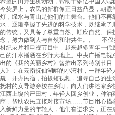
希望的田野生机勃勃，帮助十多亿中国人端
今荧屏上，农民的新群像正日益凸显，朝霞
灯，绿水与青山是他们的主舞台。他们不再
水，逐渐掌握了先进的科学技术，既继承了
的传统，又具备了尊重自然、顺应自然、保
念，努力做到人与自然和谐共生。, 不仅
材纪录片和电视节目中，越来越多青年一代
己的汗水播洒在乡野大地上。中央广播电视
出的《我的美丽乡村》曾推出系列特别节目
人》：在云南抚仙湖畔的小湾村，一群年轻
貌，开办民宿，拍摄短视频，追寻自己的生
抚村的女导游穿梭在乡间，向人们讲述家乡
江西上饶的严田村，年轻人回乡创业，种油
商，帮助农民直接对接市场……节目用心描
入新鲜力量的年轻人，他们奋进求实，正在