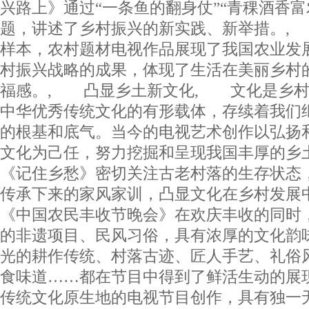
兴路上》通过“一条鱼的翻身仗”“青稞酒香富
题，讲述了乡村振兴的新实践、新举措。,
样本，农村题材电视作品展现了我国农业发
村振兴战略的成果，体现了生活在美丽乡村
福感。, 凸显乡土新文化, 文化是乡村
中华优秀传统文化的有形载体，存续着我们
的根基和底气。当今的电视艺术创作以弘扬
文化为己任，努力挖掘和呈现我国丰厚的
《记住乡愁》密切关注古老村落的生存状态
传承下来的家风家训，凸显文化在乡村发展
《中国农民丰收节晚会》在欢庆丰收的同时
的非遗项目、民风习俗，具有浓厚的文化韵
光的耕作传统、村落古迹、匠人手艺、礼俗
食味道……都在节目中得到了鲜活生动的展
传统文化原生地的电视节目创作，具有独一