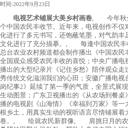
时间:2022年9月23日
电视艺术铺展大美乡村画卷
, 今年秋
个中国农民丰收节。近年来，电视创作不仅
化进行了多元书写，还饱蘸笔墨，对气韵丰
文化进行了充分描摹。, 每逢中国农民丰
总台农业农村频道都会制作播出《中国农民
全国观众感受农民丰收的喜悦；中央广播电
播出的大型纪录片《记住乡愁》陪伴观众走
秀传统文化滋润我们的心田；安徽广播电视
岗纪事2》延续了第一季的气质，全景式展
生动图景；广东卫视播出的《从农场到餐桌
播的电视剧《山海情》《幸福到万家》等一
根乡土，用真实生动的视听语言尽情铺展着
卷。, 绘就农民新群像, 肩挑日月的农