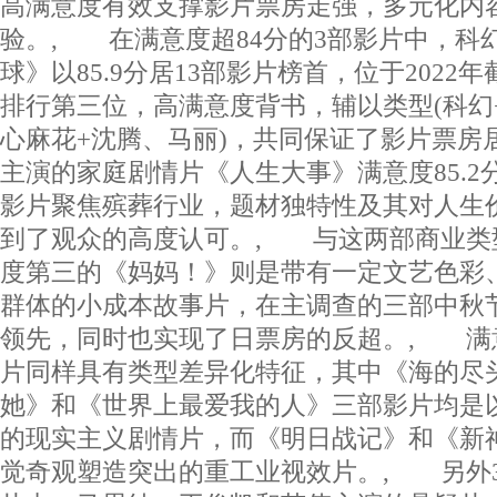
高满意度有效支撑影片票房走强，多元化内
验。, 在满意度超84分的3部影片中，科
球》以85.9分居13部影片榜首，位于202
排行第三位，高满意度背书，辅以类型(科幻+
心麻花+沈腾、马丽)，共同保证了影片票房
主演的家庭剧情片《人生大事》满意度85.2
影片聚焦殡葬行业，题材独特性及其对人生
到了观众的高度认可。, 与这两部商业类
度第三的《妈妈！》则是带有一定文艺色彩
群体的小成本故事片，在主调查的三部中秋
领先，同时也实现了日票房的反超。, 满意
片同样具有类型差异化特征，其中《海的尽
她》和《世界上最爱我的人》三部影片均是
的现实主义剧情片，而《明日战记》和《新
觉奇观塑造突出的重工业视效片。, 另外3