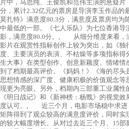
片中，马思纯、王俊凯和范伟主演的悬疑片《断
分，累计2.32亿元的票房是导演李玉作品的
莫扎特》满意度80.3分，满意度及票房均为
中最低的一部。《七人乐队》为七位香港导演
影，满意度80.0分。, 从细分维度来看
影片在观赏性指标创作上较为突出，如《独
度、主要演员的表演、不枯燥等多项指标得
生大事》在类型创作、创意新颖度、情绪情
到了档期最高评价。《妈妈！》《海的尽头
思想情感的深广度、健康积极的价值观念等
现更为亮眼。另外，档期内三部重工业属性
《明日战记》和《新神榜：杨戬》的视觉效
度认可。, 近三个月，电影市场稳中求进
矩阵得到了观众较高的满意度评价，同时实
的较大幅度增长。从对过去近三个月、15部