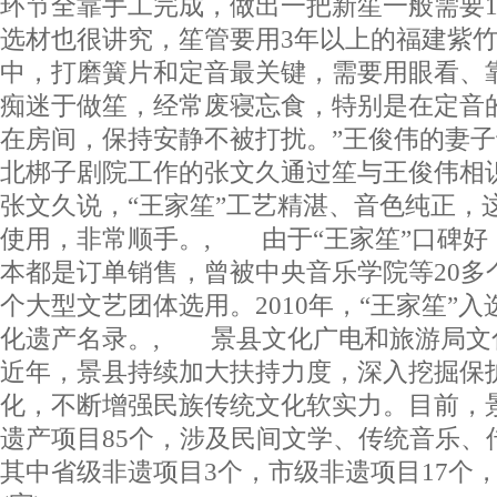
环节全靠手工完成，做出一把新笙一般需要1
选材也很讲究，笙管要用3年以上的福建紫
中，打磨簧片和定音最关键，需要用眼看、
痴迷于做笙，经常废寝忘食，特别是在定音
在房间，保持安静不被打扰。”王俊伟的妻
北梆子剧院工作的张文久通过笙与王俊伟相
张文久说，“王家笙”工艺精湛、音色纯正，
使用，非常顺手。, 由于“王家笙”口碑好
本都是订单销售，曾被中央音乐学院等20多
个大型文艺团体选用。2010年，“王家笙”
化遗产名录。, 景县文化广电和旅游局文
近年，景县持续加大扶持力度，深入挖掘保
化，不断增强民族传统文化软实力。目前，
遗产项目85个，涉及民间文学、传统音乐、
其中省级非遗项目3个，市级非遗项目17个，