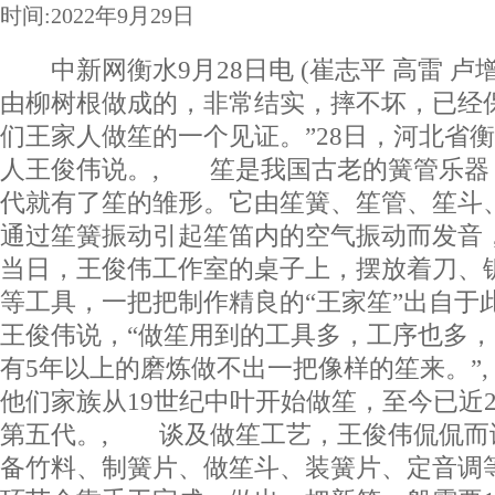
时间:2022年9月29日
中新网衡水9月28日电 (崔志平 高雷 卢
由柳树根做成的，非常结实，摔不坏，已经保
们王家人做笙的一个见证。”28日，河北省
人王俊伟说。, 笙是我国古老的簧管乐器
代就有了笙的雏形。它由笙簧、笙管、笙斗
通过笙簧振动引起笙笛内的空气振动而发
当日，王俊伟工作室的桌子上，摆放着刀、
等工具，一把把制作精良的“王家笙”出自于
王俊伟说，“做笙用到的工具多，工序也多
有5年以上的磨炼做不出一把像样的笙来。”
他们家族从19世纪中叶开始做笙，至今已近2
第五代。, 谈及做笙工艺，王俊伟侃侃而
备竹料、制簧片、做笙斗、装簧片、定音调