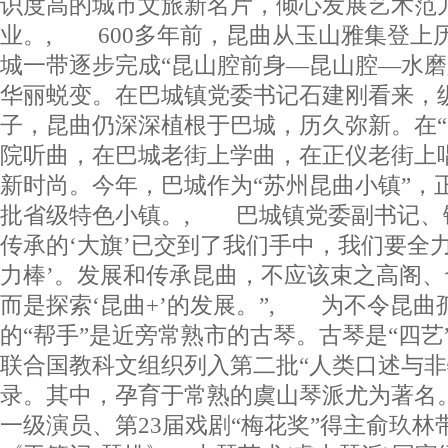
识度高的城市文旅新名片，倾心发展艺术范
业。, 600多年前，昆曲从玉山雅集登上
城一带逐步完成“昆山腔前身—昆山腔—水磨
华丽蜕变。在巴城镇党委书记石建刚看来，
子，昆曲仍深深植根于巴城，历久弥新。在“
院听曲，在巴城老街上学曲，在正仪老街上
新时尚。今年，巴城作为“苏州昆曲小镇”，
批省级特色小镇。, 巴城镇党委副书记、
传承的‘大旗’已交到了我们手中，我们要全
力棒’。发展和传承昆曲，不应该束之高阁
而是探索‘昆曲+’的发展。”, 为不令昆
的“帮手”是近旁常熟市的古琴。古琴是“四艺”之
联合国教科文组织列入第二批“人类口述与非
录。其中，孕育于常熟的虞山琴派尤为著名
一级演员、第23届戏剧“梅花奖”得主俞玖