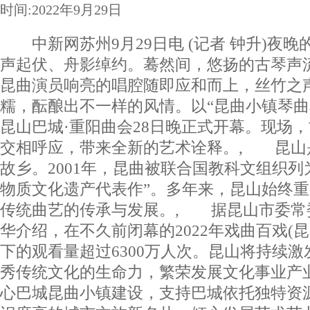
时间:2022年9月29日
中新网苏州9月29日电 (记者 钟升)夜晚
声起伏、舟影绰约。蓦然间，悠扬的古琴声
昆曲演员响亮的唱腔随即应和而上，丝竹之
糯，酝酿出不一样的风情。以“昆曲小镇琴曲和
昆山巴城·重阳曲会28日晚正式开幕。现场
交相呼应，带来全新的艺术诠释。, 昆山是
故乡。2001年，昆曲被联合国教科文组织列
物质文化遗产代表作”。多年来，昆山始终
传统曲艺的传承与发展。, 据昆山市委常
华介绍，在不久前闭幕的2022年戏曲百戏(
下的观看量超过6300万人次。昆山将持续
秀传统文化的生命力，繁荣发展文化事业产
心巴城昆曲小镇建设，支持巴城依托独特资