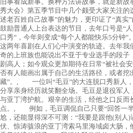
旧事看成新事。换种方法讲故事，就是新故
秀大会》第五季节目中几个颇受大家关注的
述老百姓自己故事”的魅力，更印证了“真实
鼓励普通人上台表达的节目，去年口号是“人
口秀”，今年则变成“每个人都能快乐5分钟”
这两年喜剧在人们心中演变的轨迹。去年我
奇的上班族也能说出不亚于专业选手的段子
剧高人；如今观众更加期待在日常“被社会安
否有人能画出属于自己的生活路径，或者挖
藏”。, 一位叫“毛豆”的大连脱口秀新人
分享亲身经历就笑翻全场。毛豆是退役军人
与亚丁湾护航。艰辛的生活，经他之口反而
点。, 例如，毛豆调侃自己只要“回答一半
尬，还能显得深不可测：“我要是跟他(别人
伏、惊涛骇浪的亚丁湾索马里海域卤大肠，