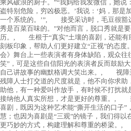
乘风破浪的厨子。”“我妈给我发微信，她说
盗特别危险，穷凶极恶。’我说：‘妈，那是
一个系统的。’”, 接受采访时，毛豆很豁
秀是百菜百味的。”对他而言，脱口秀就是
历。, 生根于“真实”土壤的喜剧，还能有
刻板印象，帮助人们更好建立“正视”的态度
会》舞台上一些表演者有身体缺陷，观众往
笑”，可是这些自信阳光的表演者反而鼓励大
自己讲故事的幽默格调大笑出来。, 视障选
残障人士打交道的尺度就是，他不向你求助
助他，有一种爱叫作放手，有时候不打扰就
接纳他人真实所想，才是更好的尊重。, 
喜剧，既因为这种艺术能“撕开生活的口子”
慧；也因为喜剧是“三观”的镜子，我们得以
更巧妙的方式，构建理解和尊重的桥梁。,