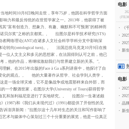
2
r)于当地时间10月8日晚间去世，享年75岁，他因在科学哲学方面
（FILM
响力和最反传统的在世哲学家之一。2013年，他获得了被
因其“富有创造力、想象力、有趣、幽默和不可预测”的精神而
·
《千
本诺贝尔奖”之称的京都奖。, 拉图尔是科学技术研究(STS)
·
2
者网络理论(ANT)在诸多人文社会科学学科分支中影响深
·
20
ontological turn)。, 法国总统马克龙10月9日在推
·
新生
是一位人文主义和多元的思想家，在法国得到认可之前，他已
思考，他的作品，将继续激励我们与世界建立新的关系。”,
在2015年出版的Face à Ga a系列讲座中，他探讨了自
变化的观点。, 他的大量著作从哲学、社会学到人类学，
“这是一场全球灾难，它不是像战争或地震那样来自外部，而
·
2
酿酒世家，在图尔大学(University of Tours)获得哲学
·
20
迪瓦和加利福尼亚进行了实地研究。, 拉图尔一生著述颇
》(1987)和《我们从未现代过》(1991)都提供了开创性的见
·
品牌
告诉澎湃新闻：“拉图尔这十几年对生态的关注和写作影响了
·
新生
厄艺术与媒体中心策划过三个十分重要的展览，他是一位真正