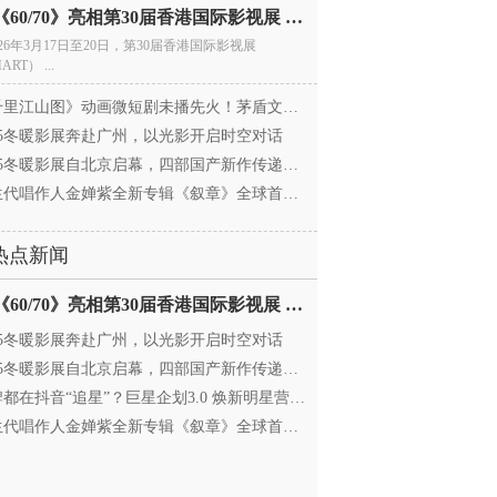
电影《60/70》亮相第30届香港国际影视展 冲刺戛纳备
026年3月17日至20日，第30届香港国际影视展
ART） ...
里江山图》动画微短剧未播先火！茅盾文学奖IP首
025冬暖影展奔赴广州，以光影开启时空对话
25冬暖影展自北京启幕，四部国产新作传递银幕温情
代唱作人金婵紫全新专辑《叙章》全球首发，颠覆
热点新闻
电影《60/70》亮相第30届香港国际影视展 冲刺戛纳备
025冬暖影展奔赴广州，以光影开启时空对话
25冬暖影展自北京启幕，四部国产新作传递银幕温情
都在抖音“追星”？巨星企划3.0 焕新明星营销，让
代唱作人金婵紫全新专辑《叙章》全球首发，颠覆