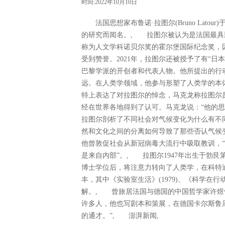
时间:2022年10月10日
法国思想家布鲁诺·拉图尔(Bruno Latou
的研究而闻名。, 拉图尔被认为是法国最具影
称为人文学科诺贝尔奖的霍尔堡国际纪念奖，
受到赞誉。2021年，拉图尔还被授予了有“日
巴黎学派的开创者和代表人物。他所提出的行动
远。在人类学领域，他参与形塑了人类学的本体论转向(
特上表达了对拉图尔的悼念，马克龙称拉图尔
经在世界各地得到了认可。马克龙说：“他的
拉图尔剖析了不同社会对气候变化为什么有不同理解。
然和文化之间的分离如何导致了那些否认气候
他曾敦促社会从新冠病毒大流行中吸取教训，
是来自内部”。, 拉图尔1947年出生于勃艮第的一个
博士学位后，将注意力转向了人类学，在科特
丰，其中《实验室生活》(1979)、《科学在行动
解。, 曾旅居法国与德国的中国哲学家许煜
许多人，他也写剧本和策展，在德国卡尔斯鲁
的通才。”, 澎湃新闻,