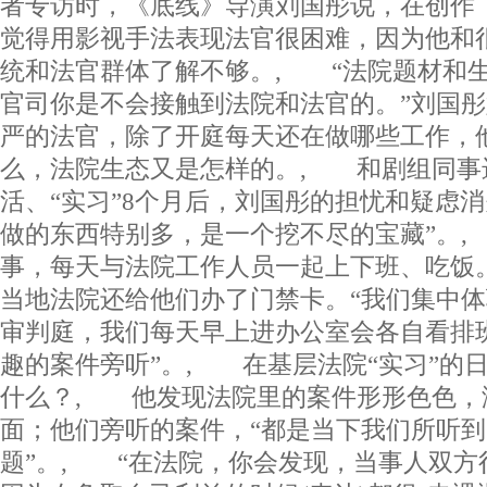
者专访时，《底线》导演刘国彤说，在创作
觉得用影视手法表现法官很困难，因为他和
统和法官群体了解不够。, “法院题材和
官司你是不会接触到法院和法官的。”刘国
严的法官，除了开庭每天还在做哪些工作，
么，法院生态又是怎样的。, 和剧组同事
活、“实习”8个月后，刘国彤的担忧和疑虑消
做的东西特别多，是一个挖不尽的宝藏”。
事，每天与法院工作人员一起上下班、吃饭
当地法院还给他们办了门禁卡。“我们集中体
审判庭，我们每天早上进办公室会各自看排
趣的案件旁听”。, 在基层法院“实习”的
什么？, 他发现法院里的案件形形色色，
面；他们旁听的案件，“都是当下我们所听
题”。, “在法院，你会发现，当事人双方