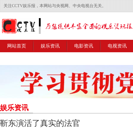
关注CCTV娱乐报，本网站与央视网、中央电视台无关。
网站首页
娱乐资讯
电影资讯
电视资讯
娱乐资讯
靳东演活了真实的法官