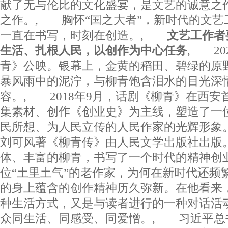
献了无与伦比的文化盛宴，是文艺的诚意之
之作。, 胸怀“国之大者”，新时代的文艺
一直在书写，时刻在创造。,
文艺工作者
生活、扎根人民，以创作为中心任务
, 20
青》公映。银幕上，金黄的稻田、碧绿的原
暴风雨中的泥泞，与柳青饱含泪水的目光深
容。, 2018年9月，话剧《柳青》在西
集素材、创作《创业史》为主线，塑造了一
民所想、为人民立传的人民作家的光辉形象。
刘可风著《柳青传》由人民文学出版社出版
体、丰富的柳青，书写了一个时代的精神创
位“土里土气”的老作家，为何在新时代还频
的身上蕴含的创作精神历久弥新。在他看来
种生活方式，又是与读者进行的一种对话活
众同生活、同感受、同爱憎。, 习近平总