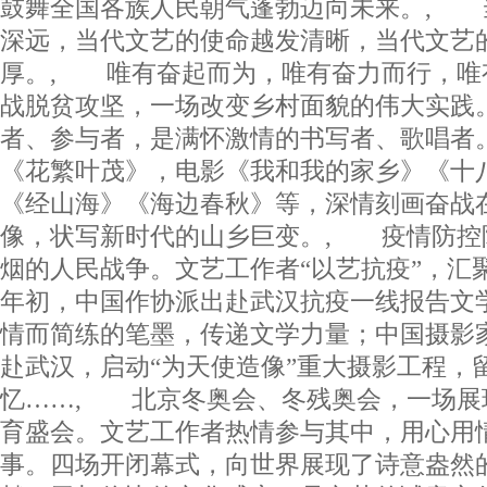
鼓舞全国各族人民朝气蓬勃迈向未来。, 
深远，当代文艺的使命越发清晰，当代文艺
厚。, 唯有奋起而为，唯有奋力而行，唯
战脱贫攻坚，一场改变乡村面貌的伟大实践
者、参与者，是满怀激情的书写者、歌唱者
《花繁叶茂》，电影《我和我的家乡》《十
《经山海》《海边春秋》等，深情刻画奋战
像，状写新时代的山乡巨变。, 疫情防控
烟的人民战争。文艺工作者“以艺抗疫”，汇聚
年初，中国作协派出赴武汉抗疫一线报告文
情而简练的笔墨，传递文学力量；中国摄影
赴武汉，启动“为天使造像”重大摄影工程，
忆……, 北京冬奥会、冬残奥会，一场展
育盛会。文艺工作者热情参与其中，用心用
事。四场开闭幕式，向世界展现了诗意盎然的