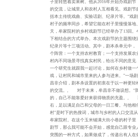
子里转悠着卖果树。他从2016年开始办戏剧
的交流，让城里人和农村人互相看见。戏剧节
括本土传统戏曲、实验话剧、纪录片等。“戏
村子的频率同步，希望它能在村子里慢慢落地、
天，牟家院村的乡村戏剧节已经举办了13回
下相结合的方式举办。本次戏剧节的主题围绕
纪录片等十三项活动。其中，剧本杀单元中，
个阵营：一个支持农村教育；一个支持发展农
村内不同场景寻找真实村民，给出不同的意见
一个研究生就跟我一起讨论，如何在乡村做一
戏，让村民和城市里来的人参与进来。”一场
昌非介绍，剧本杀设置的初衷在于以一种更轻
的交流。, 对于未来，牟昌非不做设想。“
的，自己不能靠爱好来获得物质的充盈。, 
右，足以满足自己和父母的一日三餐。与他相
村”是时下的热搜词，城市与乡村的人口交流从
牟家院村。在这个玉米铺满大街小巷的村子里
剧节，那么我可能不会开始，感觉自己跟专业
突围的一种方式，如果做成了，传递出有人