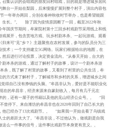
节，召集认识的会唱戏的朋友回村唱戏，目的就是增进城乡居民
的舞台一开始在梨园，后来慢慢扩展到整个村子，演出内容包
剧节一年举办两回，分别在春种秋收时节举办，也是希望能跟
生长。”, 除了因为疫情原因断了一回，截至2022年秋
。今年国庆节期间，牟家院村第十三回乡村戏剧节采用线上和线
游戏展开，包含赏地方戏、玩乡村剧本杀、一起玩游戏、观看
《归来可“见”乡？》主题聚焦在农村发展，参与的队员分为三
业技术；一个支持建立5G网络。玩家们根据给出的地图，在
，然后进行讨论投票，决定资金流向。“从春天开始，台大的
个剧本杀的游戏，通过了解村子的故事，设计一个剧本杀游
剧本杀，既了解了村里的故事，又看到了村里的公共生活，牟
松的方式来了解村子，了解城市和乡村的关系，增进城乡之间
我觉得自己没有挣钱的头脑。”牟昌非认为，爱好是不能职业化
现在的牟昌非，经济来源来自篆刻收入，每月有几千元左
伴的，还有一屋子的书籍以及他的见山经济公众号。, “回
不曾停下。来自潍坊的牟昌非也在2020年回到了自己长大的
，他已经办了13次戏剧节。, “如果我一开始去看了乌镇戏
人士的差距太大了。”牟昌非说，不过他认为，做戏剧是自我
在做这么一件事的信号，这件事比戏剧节本身更有意义。,