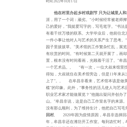
时间:2022年10月17日
他在村里办起乡村戏剧节 只为让城里人
涯，用了一个词：顽劣。“小时候经常被老师撵
己的爱好，“我挺爱写字的，写毛笔字。”书
有着千丝万缕的联系。大学毕业后，他前往北京
一件小事让他对人与艺术的关系产生了思考。
园子里拔拔草。”美术馆的工作繁杂忙乱，展
有欣赏的时间。“有时候第二天就开展了，画
置，根本没有时间看画，光顾着干活了。”牟
一个艺术品。, “有一次，一位大叔来馆里
得知，大叔就住在美术馆旁边，但是11年来从
上了”。, 在牟昌非看来，艺术馆本该是做
槛”的印象。此外，“事务性的活儿使人与艺术
职业艺术家才能做展览？”他抛出疑问并创办
山。”牟昌非说，这是自己工作室名字的来源。
没有那么顺利，为了维持生计，他把自己写
回村
, 2020年因为疫情原因，牟昌非选择
年，牟昌非还在潍坊开工作室。每到农忙时，