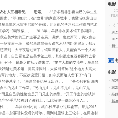
2
和农村人互相看见
,
思索
, 85后牟昌非形容自己的学生生
（FILM
回家。”即便如此，在“放养”的家庭环境中，他逐渐摸索出自
法是牟昌非艺术审美启蒙的开端，此后他的学习和工作都与艺术
·
《千
学习书画装裱。, 2013年，牟昌非在美术馆工作期间，
·
2
“我在美术馆的工作主要是布展、讲解、发发新闻，偶尔也去
·
20
览一场接着一场，虽然牟昌非每天跟艺术品的距离很近，却没
·
新生
却还没到，大半夜运过来了，馆里没有人，只能自己一个人布
昌非说，自己看似是在美术馆上班，其实很难像游客那样去看
找小孙子，说是之前从没进来过。”在与大叔的交流中，牟昌非
没踏进过美术馆，问其原因时，大叔回答称“这个地方太高大
美育的地方，不应该设置门槛，如今反而给人留下了“有门
·
2
品的关系变了。”牟昌非开始另谋出路。, “是否只有所谓的
·
20
了自己的见山工作室。“见山是山，见山不是山，见山又是
“而且自己的性格也是开门见山的类型。”开工作室的尝试并
·
品牌
毛笔字的手艺转移到了篆刻上，以此获得一份经济收入。,
·
新生
回村。, 牟昌非回村前，就在村庄举办过戏剧节。那是2015
牟昌非总要听从父母的呼唤，回到村里骑上三轮车，在周边村