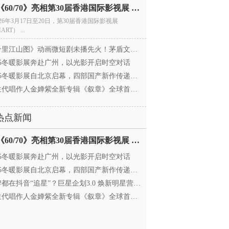
电影《60/70》亮相第30届香港国际影视展 冲刺戛纳备
026年3月17日至20日，第30届香港国际影视展
ART） ...
里江山图》动画微短剧未播先火！茅盾文学奖IP首
025冬暖影展奔赴广州，以光影开启时空对话
25冬暖影展自北京启幕，四部国产新作传递银幕温情
代唱作人金婵紫全新专辑《叙章》全球首发，颠覆
热点新闻
电影《60/70》亮相第30届香港国际影视展 冲刺戛纳备
025冬暖影展奔赴广州，以光影开启时空对话
25冬暖影展自北京启幕，四部国产新作传递银幕温情
都在抖音“追星”？巨星企划3.0 焕新明星营销，让
代唱作人金婵紫全新专辑《叙章》全球首发，颠覆