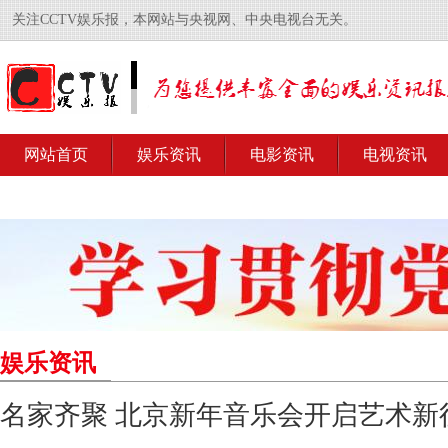
关注CCTV娱乐报，本网站与央视网、中央电视台无关。
网站首页
娱乐资讯
电影资讯
电视资讯
娱乐资讯
名家齐聚 北京新年音乐会开启艺术新