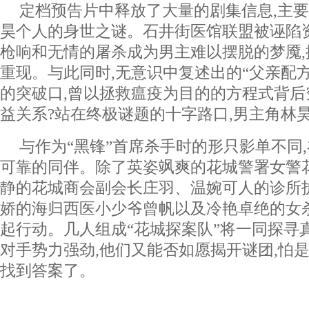
定档预告片中释放了大量的剧集信息,主
昊个人的身世之谜。石井街医馆联盟被诬陷
枪响和无情的屠杀成为男主难以摆脱的梦魇
重现。与此同时,无意识中复述出的“父亲配
的突破口,曾以拯救瘟疫为目的的方程式背
益关系?站在终极谜题的十字路口,男主角林
与作为“黑锋”首席杀手时的形只影单不同
可靠的同伴。除了英姿飒爽的花城警署女警
静的花城商会副会长庄羽、温婉可人的诊所
娇的海归西医小少爷曾帆以及冷艳卓绝的女
起行动。几人组成“花城探案队”将一同探寻
对手势力强劲,他们又能否如愿揭开谜团,怕
找到答案了。