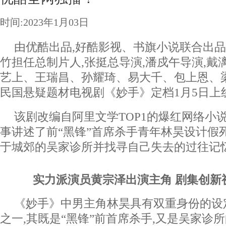
时间:2023年1月03日
由优酷出品,好酷影视、书旗小说联合出品
竹担任总制片人,张挺总导演,潘戍午导演,戴
艺上、王瑞昌、孙耀琦、易大千、包上恩、
民国悬疑题材电视剧《妙手》定档1月5日上
该剧改编自阿里文学TOP1的爆红网络小
事讲述了前“黑锋”首席杀手青年林昊设计假
于城郊的吴家诊所并找寻自己失去的过往记
实力派演员黄宗泽出演主角
剧集创新
《妙手》中男主角林昊具有双重身份的设
之一,其既是“黑锋”前首席杀手,又是吴家诊