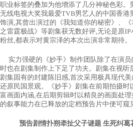
职业标签的叠加为他增添了几分神秘色彩。
无线电视大奖我最爱TVB男艺人的中国香港
饰演,其曾出演过的《我知道你的秘密》、
之雷霆极战》等剧集获无数好评,无论是原I
粉丝,都表示对黄宗泽的本次出演非常期待。
实力强硬的《妙手》制作团队除了在演员
时也在剧集制作上下足了功夫。剧集在视听
剧集固有的封建陈旧感,首次采用极具现代
还原民国景观。《妙手》剧集在前期拍摄时
富画面内涵,在后期剪辑时以精良的画面处理
的叙事能力在已释放的定档预告片中便可窥
预告剧情扑朔牵扯父子谜题
生死纠葛