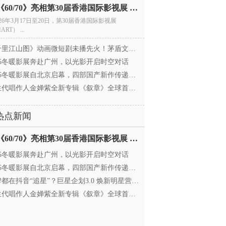
电影《60/70》亮相第30届香港国际影视展 冲刺戛纳备
026年3月17日至20日，第30届香港国际影视展
ART） ...
里江山图》动画微短剧未播先火！茅盾文学奖IP首
025冬暖影展奔赴广州，以光影开启时空对话
25冬暖影展自北京启幕，四部国产新作传递银幕温情
代唱作人金婵紫全新专辑《叙章》全球首发，颠覆
热点新闻
电影《60/70》亮相第30届香港国际影视展 冲刺戛纳备
025冬暖影展奔赴广州，以光影开启时空对话
25冬暖影展自北京启幕，四部国产新作传递银幕温情
都在抖音“追星”？巨星企划3.0 焕新明星营销，让
代唱作人金婵紫全新专辑《叙章》全球首发，颠覆