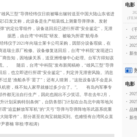
2
“雄风三型”导弹经纬仪日前被曝出辗转送至中国大陆山东省进
（FILM
院5日发文称，此设备是生产组装线上测量导弹弹体、发射
弹”的定位零组件，设备送回后已进行所谓“安全鉴定”，无泄
·
《千
, 据悉，由台湾“中科院”研发、被喻为所谓“航母杀
·
2
经纬仪于2021年向瑞士莱卡公司采购，因部分设备瑕疵，在
·
20
商送瑞士原厂检修。设备修复送回后，台湾“中科院”发现进口
·
新生
厂商告知，因地缘关系，送亚洲维修中心处理。台军方得知该
。, 随后，台湾“中科院”发布新闻稿称，“雄风三型”导弹
回后，也立即进行所谓“安全鉴定”，判定并无泄密风险。消息
不过是‘渔船杀手’罢了”；还有人猜测，“这批设备该不会是从
认机密，殊不知人家早就修过多少台了。”, 有岛内军事专
·
2
部件都无法自行生产，因此也闹出不少笑话。早在去年2月，
·
20
力提升计划采购特别条例”，台防务部门计划在台岛北中南等地兴
所谓“追监解放军军机”的“天弓”导弹与导弹阵地等武器系统重
·
品牌
入大陆零件”，部分甚至在淘宝就能买到。也难怪有台湾民众直
·
新生
尹赛楠 审校/李柏涛)