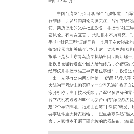
时间:2023年1月05日
中国台湾网1月5日讯 综合台媒报道，台军
行维修，引发岛内舆论高度关注。台军方研究
箱、架所使用的光学校正设备，非控制“雄三导
密风险。有网友直言，“大陆根本不屑研究。”
手”的“雄风三型”反舰导弹，其用于定位锁敌的
拆除仪器内相关储存记忆卡后，要求岛内代理
报单上是从山东青岛流亭机场出口，随后瑞士
批设备被辗转送至中国大陆维修后，亦倍感恐慌
经纬仪并非控制雄三导弹定位零组件。设备送
一出，立即有岛内网友吐槽，“所谓‘航母杀手’
大陆淘宝网站上购买吧？”“台湾无法维修还自
家分析称，由于技术受限，台军很多设备和零
台立法机构通过2400亿元新台币的“海空战
建12个导弹阵地。结果由台湾“中科院”研发、
要零组件重大标案出错，一些重要零件还“混
言，人家根本不屑于研究你的武器装备。(编辑/