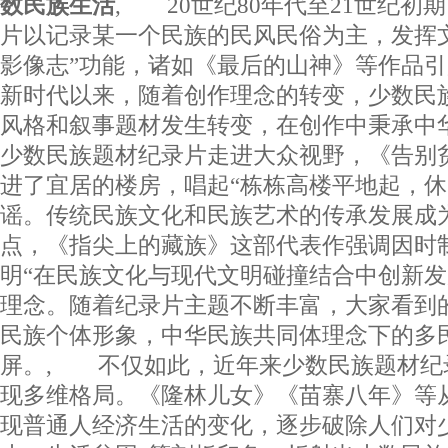
数民族生活
, 20世纪80年代至21世纪初
片以记录某一个民族的民风民俗为主，发挥
影像志”功能，诸如《最后的山神》等作品
新时代以来，随着创作理念的转变，少数民
风格和叙事题材发生转变，在创作中秉承中
少数民族题材纪录片走进大众视野，《告别
进了宜居的楼房，唱起“栋栋高楼平地起，休
谣。传统民族文化和民族艺术的传承发展成
点，《指尖上的藏族》这部代表作强调因时
明“在民族文化与现代文明碰撞结合中创新发
理念。随着纪录片主题不断丰富，大家看到
民族个体形象，中华民族共同体理念下的多
屏。, 不仅如此，近年来少数民族题材纪
现多维格局。《隆林儿女》《苗寨八年》等
现普通人经济生活的变化，逐步破除人们对