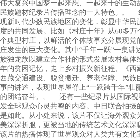
伟大复兴中国梦一起来想、一起来干的生动
民族题材纪录片传播理念的一大特色。, 
现新时代少数民族地区的变化，彰显中华民
度的共同发展。比如《村庄十年》从60多万
个典型村庄，以鲜活的个体故事充分展现党
庄发生的巨大变化。其中“千年一跃”一集讲
族独龙族以建立合作社的形式发展农村集体
年的贫困记忆，走上乡村振兴新征程。《西
西藏交通建设、脱贫搬迁、养老保障、民族
事的讲述，表现世界屋脊上“一跃跨千年”壮
的团结奋斗。, 还有一些纪录片从国际视
发全球观众心灵共鸣的内容。中日联合拍摄
是如此。从小处来说，该片不仅让海外观众
美深深折服，更被当地的传统艺术文化深深
该片的热播体现了世界观众对人类共有文化