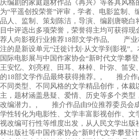
庆编剧的家庭题材作品《再兴》等各具风格
为“平遥创投荣誉”评审，学者、电影监制、
品人、监制、策划陈洁，导演、编剧唐晓白将
目中评选出多项荣誉，荣誉得主均可获得现
荐人向影视行业推荐18部文学作品, 产
注的是新设单元“迁徙计划·从文学到影视”
国际电影展与中国作家协会“新时代文学攀登
王安忆、刘亮程、田耳、林棹、叶弥、笛安
的18部文学作品最终获得推荐。, 推介
不同类型、不同风格的文学精品创作，体裁
主，题材涵盖悬疑、爱情、历史等多个类型
改编潜力。, 推介作品由9位推荐委员会
学性转化为电影性、文学丰富影视创作、文
视改编可行性等维度出发，从人民文学出版
林出版社等中国作家协会“新时代文学攀登计