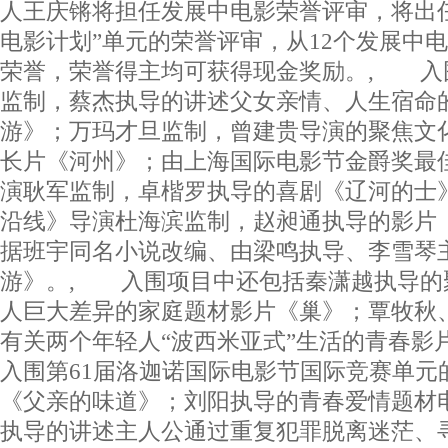
人王庆锵将担任发展中电影荣誉评审，将出
电影计划”单元的荣誉评审，从12个发展中
荣誉，荣誉得主均可获得现金奖励。, 入
监制，蔡杰执导的讲述父女亲情、人生宿命
游》；万玛才旦监制，曾建贵导演的聚焦文
长片《河州》；由上海国际电影节金爵奖最
演耿军监制，卓楷罗执导的喜剧《辽河的士
沿线》导演杜海滨监制，赵昶通执导的影片
据班宇同名小说改编、由梁鸣执导、李雪琴
游》。, 入围项目中还包括秦潇越执导的
人巨大差异的家庭题材影片《巢》；覃牧秋
有关两个年轻人“波西米亚式”生活的青春影
入围第61届洛迦诺国际电影节国际竞赛单元
《父亲的味道》；刘阳执导的青春爱情题材
执导的讲述主人公通过重复犯罪脱离迷茫、