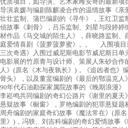
优质项目，如导演、艺术家雎安奇的最新项
导演袁媛与编剧陈麒凌合作的温情故事《亲
壮壮监制、蒲巴编剧的《寻牛》，王红卫监
侦故事《刺骨》，吕乐监制、刘星与段婷婷
材作品《马交城的陌生人》，薛晓路监制、
庭爱情喜剧《菠萝菠萝蜜》。, 入围项目
三次奇遇》入围过威尼斯电影节威尼斯日单
电影展的竹原青与设计师、策展人朱砂合作
人》(原名《木与夜孰长》)，《追凶者也》
骨头》，以及董蜚编剧的《最后的鄂温克人
90年代石油勘探家属院故事的《晚期浪漫》
李崧鸣共同编剧的奇幻公路片《谢里的夏天
悬疑故事《橱窗》，罗艳编剧的犯罪悬疑题
周舟编剧的家庭奇幻故事《魔法常在》(原
里》)，冯轶、刘吉科编剧的奇幻爱情故事