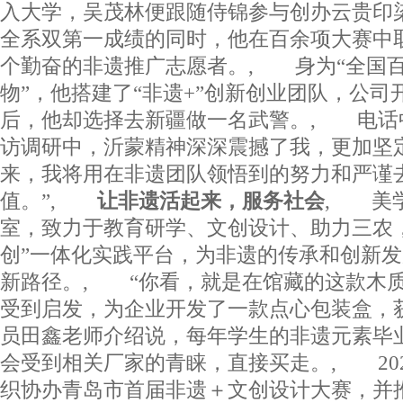
入大学，吴茂林便跟随侍锦参与创办云贵印
全系双第一成绩的同时，他在百余项大赛中
个勤奋的非遗推广志愿者。, 身为“全国
物”，他搭建了“非遗+”创新创业团队，公
后，他却选择去新疆做一名武警。, 电话
访调研中，沂蒙精神深深震撼了我，更加坚
来，我将用在非遗团队领悟到的努力和严谨
值。”,
让非遗活起来，服务社会
, 美
室，致力于教育研学、文创设计、助力三农
创”一体化实践平台，为非遗的传承和创新
新路径。, “你看，就是在馆藏的这款木
受到启发，为企业开发了一款点心包装盒，
员田鑫老师介绍说，每年学生的非遗元素毕
会受到相关厂家的青睐，直接买走。, 20
织协办青岛市首届非遗＋文创设计大赛，并推