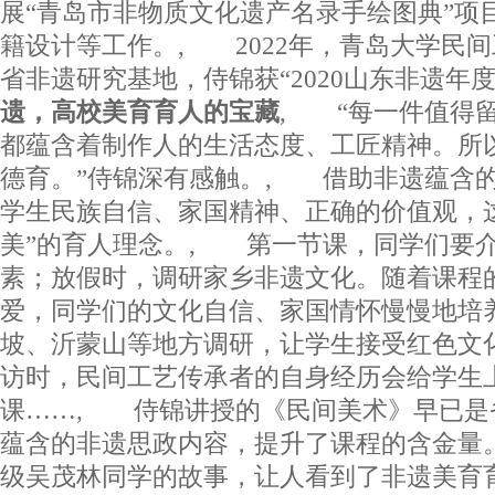
展“青岛市非物质文化遗产名录手绘图典”项
籍设计等工作。, 2022年，青岛大学民
省非遗研究基地，侍锦获“2020山东非遗
遗，高校美育育人的宝藏
, “每一件值得
都蕴含着制作人的生活态度、工匠精神。所
德育。”侍锦深有感触。, 借助非遗蕴含
学生民族自信、家国精神、正确的价值观，
美”的育人理念。, 第一节课，同学们要
素；放假时，调研家乡非遗文化。随着课程
爱，同学们的文化自信、家国情怀慢慢地培
坡、沂蒙山等地方调研，让学生接受红色文
访时，民间工艺传承者的自身经历会给学生
课……, 侍锦讲授的《民间美术》早已是
蕴含的非遗思政内容，提升了课程的含金量。
级吴茂林同学的故事，让人看到了非遗美育