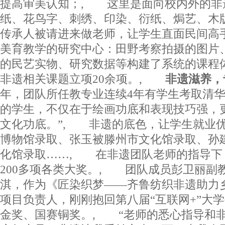
提高审美认知；, 这里是面向校内外的非
纸、花鸟字、刺绣、印染、衍纸、焗艺、木
传承人被请进来做老师，让学生直面民间高
美育教学的研究中心：田野考察拍摄的图片
的民艺实物、研究数据等构建了系统的课程
非遗相关课题立项20余项。,
非遗滋养，
年，团队所任教专业连续4年有学生考取清华
的学生，不仅在于绘画功底和表现技巧强，
文化功底。”, 非遗的底色，让学生就业
博物馆录取、张玉被滕州市文化馆录取、孙
化馆录取……, 在非遗团队老师的指导下
200多项各类大奖。, 团队成员彭卫丽副
淇，作为《匠染织梦——齐鲁纺织非遗助力
项目负责人，刚刚抱回第八届“互联网+”大
金奖、国赛铜奖。, “老师的悉心指导和