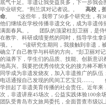
底气十足。非遗让我受益良多，下一步我会
毕业研究。”荆兰淇对记者说。,
高校，
命
, “这些年，我带了50多个研究生，有3
他们继续在学校传播非遗文化，成为非遗传播
满面春风。, 团队的顶梁柱彭卫丽，是侍锦
在教学、科研成绩斐然的同时，指导学生拿回
项。, “读研究生期间，我接触到非遗，
确立了自己教学与科研的方向。”彭卫丽对记
的滋养下，学生们的品质、技能、创新意识
地高兴。我要把优秀传统文化的接力棒不断
同学成为非遗发烧友，加入非遗推广的队伍
电话通报自己发现的民间工艺宝贝……, 
学担起了非遗美育传播的社会责任。近年来，
次，非遗讲座45场次，公益实践体验100余场
团队受青岛市文旅局委托，全面普查市级以上