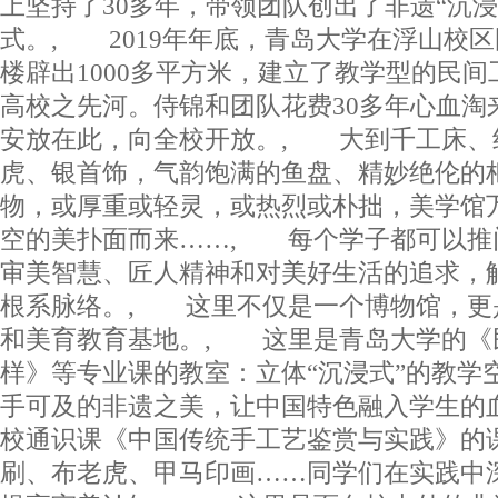
上坚持了30多年，带领团队创出了非遗“沉浸
式。, 2019年年底，青岛大学在浮山校
楼辟出1000多平方米，建立了教学型的民
高校之先河。侍锦和团队花费30多年心血淘
安放在此，向全校开放。, 大到千工床、
虎、银首饰，气韵饱满的鱼盘、精妙绝伦的
物，或厚重或轻灵，或热烈或朴拙，美学馆
空的美扑面而来……, 每个学子都可以推
审美智慧、匠人精神和对美好生活的追求，
根系脉络。, 这里不仅是一个博物馆，更
和美育教育基地。, 这里是青岛大学的《
样》等专业课的教室：立体“沉浸式”的教学
手可及的非遗之美，让中国特色融入学生的
校通识课《中国传统手工艺鉴赏与实践》的
刷、布老虎、甲马印画……同学们在实践中