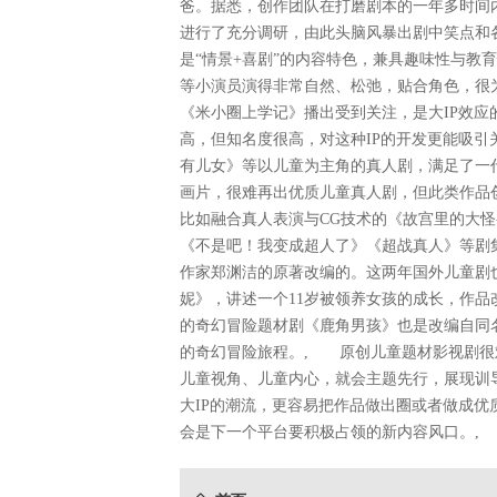
爸。据悉，创作团队在打磨剧本的一年多时间
进行了充分调研，由此头脑风暴出剧中笑点和
是“情景+喜剧”的内容特色，兼具趣味性与教
等小演员演得非常自然、松弛，贴合角色，很
《米小圈上学记》播出受到关注，是大IP效
高，但知名度很高，对这种IP的开发更能吸
有儿女》等以儿童为主角的真人剧，满足了一
画片，很难再出优质儿童真人剧，但此类作品
比如融合真人表演与CG技术的《故宫里的大
《不是吧！我变成超人了》《超战真人》等剧
作家郑渊洁的原著改编的。这两年国外儿童剧
妮》，讲述一个11岁被领养女孩的成长，作
的奇幻冒险题材剧《鹿角男孩》也是改编自同
的奇幻冒险旅程。, 原创儿童题材影视剧很
儿童视角、儿童内心，就会主题先行，展现训
大IP的潮流，更容易把作品做出圈或者做成优
会是下一个平台要积极占领的新内容风口。,