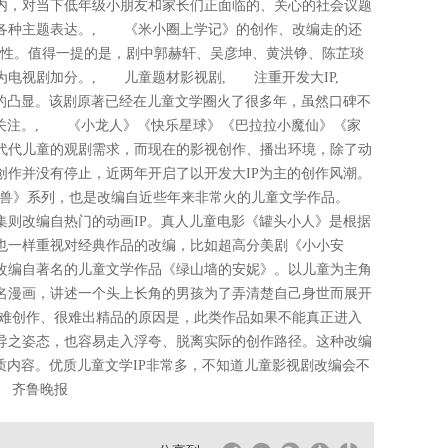
内，对当下低年级小朋友和家长们正面临的、关心的社会议题
各种主题表达。, 《米小圈上学记》的创作、改编走的还
育性。值得一提的是，剧中郭赫轩、吴彦坤、黄洪铮、陈芷琰
为电视剧加分。, 儿童题材影视剧, 注重开发大IP,
应的凸显。该剧原著已经在儿童文学圈火了很多年，虽然口碑不
引关注。, 《小龙人》《快乐星球》《巴拉拉小魔仙》《家
代代儿童的观剧需求，而现在的影视创作、播出环境，除了动
创作并没有停止，近两年开启了以开发大IP为主的创作风潮。
怪兽》系列，也是改编自近些年来非常火的儿童文学作品。
集则改编自热门的动画IP。真人儿童电影《罐头小人》是根据
也一样重视对经典作品的改编，比如超高分美剧《小小安
品改编自著名的儿童文学作品《绿山墙的安妮》。以儿童为主角
名漫画，讲述一个头上长角的男孩为了弄清楚自己身世而展开
难创作、很难出精品的原因是，此类作品如果不能真正进入
导之姿态，也容易走入浮夸、脱离实际的创作路径。这种改编
质内容。优质儿童文学IP非常多，不知道儿童影视剧改编会不
 齐鲁晚报