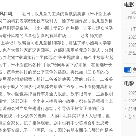
2
风口吗
, 近日，以儿童为主角的幽默搞笑剧《米小圈上学
（FILM
员们的精彩表演都比较有吸引力。除了动画作品，以儿童为目
精品剧更是稀缺。《米小圈上学记》的热播，让不少观众感受
·
《千
着这种风格的儿童创新喜剧有其市场。, 记者 师文静,
·
2
上学记》改编自同名儿童畅销读物，讲述了米小圈与同学姜
·
20
，也有大量的家庭逗趣囧事。这部剧采用单元剧的形式，分别
·
新生
爱心养宠物”“家庭旅行”“团体运动”等主题故事，每个小故事都起
元中，米小圈使出各种“手段”给同学留下好印象，在竞选班长
破，该单元探讨的是公平竞争的话题。再比如《二爷爷的心
使尽浑身滑稽招数，想让二爷爷给他买心爱的自行车，二爷爷
而乐于助人的同学们则集体去帮助二爷爷，米小圈得知真相后
·
2
愿，米小圈也卖掉自行车并全力以赴。故事很简单，主题很明
·
20
亲情。这部剧中一个个令人捧腹的小故事，都在传递积极向上
老师都会对当集主题进行总结，引导孩子树立正确的价值
·
品牌
价值观，不少故事的走向、人物举动其实都很大人思维，但
·
新生
也适合家长、孩子相伴观看。剧中也有不少笑点会引发思考，
本来要安慰儿子，但画风一转，因没有朋友而伤心哭泣的是爸