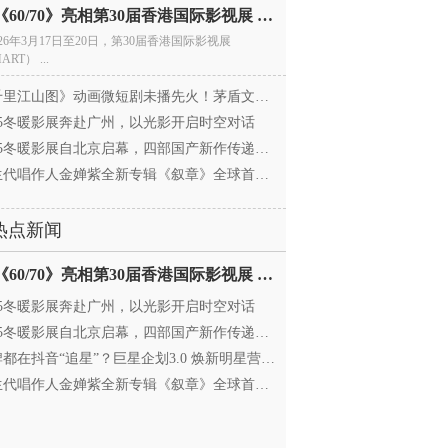
电影《60/70》亮相第30届香港国际影视展 冲刺戛纳备
026年3月17日至20日，第30届香港国际影视展
ART） ...
里江山图》动画微短剧未播先火！茅盾文学奖IP首
025冬暖影展奔赴广州，以光影开启时空对话
25冬暖影展自北京启幕，四部国产新作传递银幕温情
代唱作人金婵紫全新专辑《叙章》全球首发，颠覆
热点新闻
电影《60/70》亮相第30届香港国际影视展 冲刺戛纳备
025冬暖影展奔赴广州，以光影开启时空对话
25冬暖影展自北京启幕，四部国产新作传递银幕温情
都在抖音“追星”？巨星企划3.0 焕新明星营销，让
代唱作人金婵紫全新专辑《叙章》全球首发，颠覆