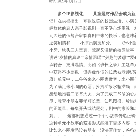
时间:2023年1月12日
多个IP影视化
,
儿童题材作品会成为新
记》在央视播出，夸张逗笑的校园生活、小演
标群体的真人亲子影视剧一直不受市场重视，
到久违的低龄合家欢喜剧带来的快乐，也意味
逗笑剧情和, 小演员演技加分, 《米小圈
小牙、铁头三人童真、荒诞又温情的校园故事
讲述“友情的真谛”“亲情温暖”“兴趣与梦想”“
承转合、充满温情。比如《班长之争》主题单
中获得不少票数，但弄虚作假的拉票被老师识
愿》单元中，二爷爷来米小圈家做客，米小圈
为了满足米小圈的心愿，捡拾矿泉水瓶攒钱，
感动地抱着二爷爷大哭，为了完成二爷爷的心
显，教育小朋友要孝顺长辈、知恩图报、珍惜
的正能量。每集开头或结尾处，剧中的家长和
观。, 这部剧想通过一个个小故事传递正确
这种单元小故事的紧凑形式能装下更多内容，
比如米小圈发愁没有朋友，没法写作文，爸爸