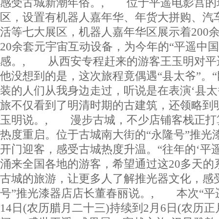
感受古城新潮年俗。, 位于平遥电影宫的
区，设置有机器人嘉年华、年货大拼购、汽
活等七大展区，机器人嘉年华区展示着200
20余套元宇宙互动设备，为今年的“平遥中国
感。, 从西安专程赶来的游客王玉明对平
他没想到的是，这次旅程竟偶遇“县太爷”。
装的人们从我身边走过，听说是在表演‘县太
旅不仅看到了明清时期的古建筑，还领略到
玉明说。, 漫步古城，不少店铺客栈正打算
热度重启。位于古城南大街的“永隆号”推光
开门迎客，感受古城热度升温。“往年的‘平
涌来全国各地的游客，希望通过这20多天的
古城的旅游，让更多人了解推光器文化，感受
号”推光漆器店店长董春丽说。, 本次“平
14日(农历腊月二十三)持续到2月6日(农历正