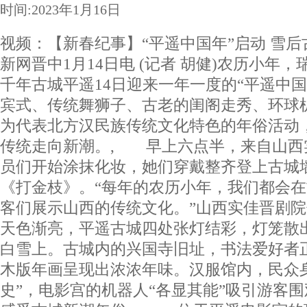
时间:2023年1月16日
视频：【新春纪事】“平遥中国年”启动 雪后
新网晋中1月14日电 (记者 胡健)农历小年
千年古城平遥14日迎来一年一度的“平遥中
宾式、传统舞狮子、古老的闺阁走秀、环球
为代表北方汉民族传统文化特色的年俗活动，
传统走向新潮。, 早上六点半，来自山西
员们开始涂抹化妆，她们穿戴整齐登上古城
《打金枝》。“每年的农历小年，我们都会
客们展示山西的传统文化。”山西实佳晋剧
天色渐亮，平遥古城四处张灯结彩，灯笼散
白雪上。古城内的兴国寺旧址，书法爱好者
木版年画呈现出浓浓年味。汉服馆内，民众
史”，电影宫的机器人“各显其能”吸引游客