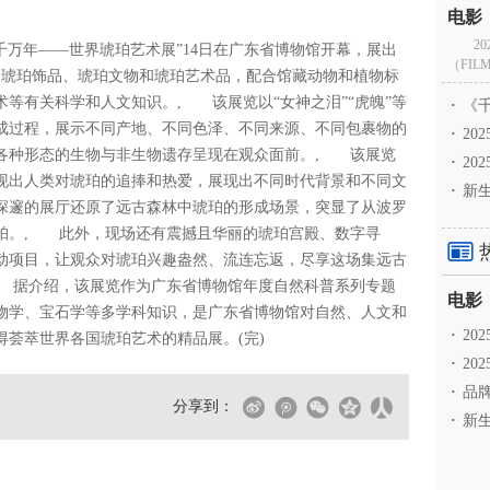
2
千万年——世界琥珀艺术展”14日在广东省博物馆开幕，展出
（FILM
、琥珀饰品、琥珀文物和琥珀艺术品，配合馆藏动物和植物标
等有关科学和人文知识。, 该展览以“女神之泪”“虎魄”等
·
《千
成过程，展示不同产地、不同色泽、不同来源、不同包裹物的
·
2
各种形态的生物与非生物遗存呈现在观众面前。, 该展览
·
20
现出人类对琥珀的追捧和热爱，展现出不同时代背景和不同文
·
新生
深邃的展厅还原了远古森林中琥珀的形成场景，突显了从波罗
珀。, 此外，现场还有震撼且华丽的琥珀宫殿、数字寻
动项目，让观众对琥珀兴趣盎然、流连忘返，尽享这场集远古
 据介绍，该展览作为广东省博物馆年度自然科普系列专题
物学、宝石学等多学科知识，是广东省博物馆对自然、人文和
·
2
荟萃世界各国琥珀艺术的精品展。(完)
·
20
·
品牌
分享到：
·
新生