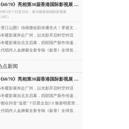
电影《60/70》亮相第30届香港国际影视展 冲刺戛纳备
026年3月17日至20日，第30届香港国际影视展
ART） ...
里江山图》动画微短剧未播先火！茅盾文学奖IP首
025冬暖影展奔赴广州，以光影开启时空对话
25冬暖影展自北京启幕，四部国产新作传递银幕温情
代唱作人金婵紫全新专辑《叙章》全球首发，颠覆
热点新闻
电影《60/70》亮相第30届香港国际影视展 冲刺戛纳备
025冬暖影展奔赴广州，以光影开启时空对话
25冬暖影展自北京启幕，四部国产新作传递银幕温情
都在抖音“追星”？巨星企划3.0 焕新明星营销，让
代唱作人金婵紫全新专辑《叙章》全球首发，颠覆