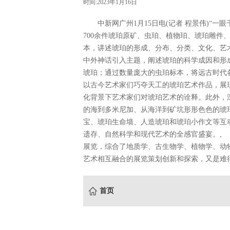
时间:2023年1月16日
中新网广州1月15日电(记者 程景伟)“一眼
700余件琥珀原矿、虫珀、植物珀、琥珀雕件
本，讲述琥珀的形成、分布、分类、文化、艺术
中外神话引入主题，阐述琥珀的科学成因和形
琥珀；通过数量庞大的虫珀标本，将远古时代
以古今艺术家们巧夺天工的琥珀艺术作品，展
化背景下艺术家们对琥珀艺术的诠释。此外，
的海到多米尼加、从海洋到矿坑形形色色的琥
宝、琥珀生命墙、人造琥珀和琥珀小作文等互
遗存、自然科学和现代艺术的全感官盛宴。,
展览，综合了地质学、古生物学、植物学、动
艺术相互融合的展览策划创新和探索，又是难得
首页