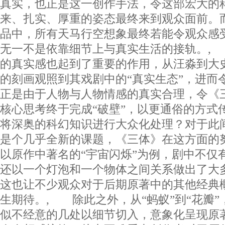
真实，也正是这一创作手法，令这部宏大的
来、扎实、厚重的姿态最终来到观众面前。
品中，所有天马行空想象最终若能令观众感
无一不是依靠细节上与真实生活的接轨。,
的真实感也起到了重要的作用，从汪淼到大
的刻画观照到其戏剧中的“真实生态”，进而
正是由于人物与人物情感的真实合理，令《
核心思考终于完成“破壁”，以更通俗的方式
将深奥的科幻知识进行大众化处理？对于此
是个几乎全新的课题，《三体》在这方面的
以原作中著名的“宇宙闪烁”为例，剧中不仅
还以一个灯泡和一个物体之间关系做出了大
这也让不少观众对于后期原著中的其他经典
生期待。, 除此之外，从“蚂蚁”到“花瓣
似不经意的几处以细节切入，意象化呈现原