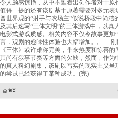
令人颇感惊艳，从中不难看出创作者对于
值得一提的还有该剧基于原著需要对多元表
普世界观的“射手与农场主”假说桥段中简洁
及其后速写“三体文明”的三体游戏中，以真
电影式游戏质感。相关内容不仅令故事更加“
言，观剧的趣味性体验也大幅增加。, 刚
《三体》或许难称完美，带来热度和惊喜的
其尚有叙事节奏等方面的欠缺，然而，作为
的真人科幻剧集，该剧以写实的现实主义呈
的尝试已经获得了某种成功。(完)
首页