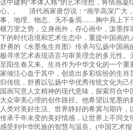
达中建构“本体人格”的艺术理想，将情感凝
心。, 清代画家唐岱说：“画学高深广大
事、地理、物态、无不备焉……胸中具上下
横万里之势，立身画外，存心画中，泼墨挥
下的时代语境和艺术生态中，重提中国画的
舒勇的《水墨兔生肖图》传承与弘扬中国画
极寻求艺术表现语言与审美理念的多元性。
至阳生春又来。生肖作为中华文化的一个重要
家倾注心血于其中，创造出多彩缤纷的生肖
归传统，舒勇以弘扬中华优秀传统文化为己
国画写意人文精神的现代意味，探索符合中
大众审美心理的创作路径。他希望以笔墨的
人类对美好生活、世界静好的希冀与期许，
传承千年未变的美好情感，让世界上不同文
感受到中华民族的智慧与温良。(中国艺术报 