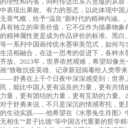
的理性和内省，同时传达出东方意蕴的从容
中表现出果敢、有力的形态，以此体现中国
无畏气概，给予“温良”新时代的精神内涵。
具有独立的审美价值，它不仅作为描摹物象
的精神属性更是成为作品评价的标准。黑白
等一系列中国画传统水墨审美范式，如何与
生活相融合，在这一思考的促进下，各种水
齐放。2023年，世界依然艰难，希望却像光
画”致敬抗疫英雄、记录新冠病毒给人类带
——舒勇在上千个日夜中深深感受到：世界
民，能比中国人更有温良的力量，更有共情
力量，更有团结的力量，更有互助的力量。2
对于舒勇来说，不只是深沉的情感寄托，更
的生动实践——他希望在《水墨兔生肖图》中
无相生”“君子比德”等中国古代重要的哲学