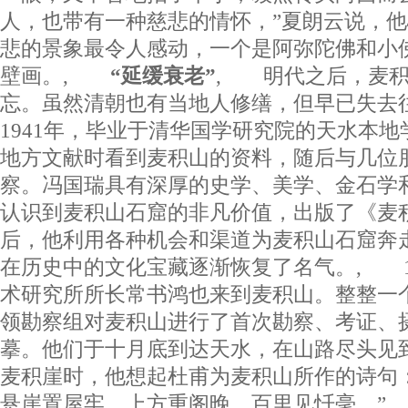
人，也带有一种慈悲的情怀，”夏朗云说，
悲的景象最令人感动，一个是阿弥陀佛和小
壁画。,
“延缓衰老”
, 明代之后，麦积
忘。虽然清朝也有当地人修缮，但早已失去
1941年，毕业于清华国学研究院的天水本
地方文献时看到麦积山的资料，随后与几位
察。冯国瑞具有深厚的史学、美学、金石学
认识到麦积山石窟的非凡价值，出版了《麦
后，他利用各种机会和渠道为麦积山石窟奔
在历史中的文化宝藏逐渐恢复了名气。, 1
术研究所所长常书鸿也来到麦积山。整整一
领勘察组对麦积山进行了首次勘察、考证、
摹。他们于十月底到达天水，在山路尽头见
麦积崖时，他想起杜甫为麦积山所作的诗句
悬崖置屋牢。上方重阁晚，百里见忏毫。”