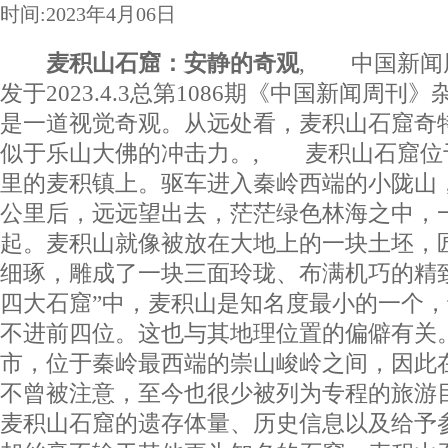
时间:2023年4月06日
麦积山石窟：安静的奇观
, 中国新闻
发于2023.4.3总第1086期《中国新闻周
是一道视觉奇观。从远处看，麦积山石窟奇
似于乐山大佛的冲击力。, 麦积山石窟位
里的麦积镇上。驱车进入秦岭西端的小陇山
公里后，远远望出去，茫茫绿色林海之中，
起。麦积山就像被放在大地上的一块土坯，
细琢，雕成了一块三面玲珑、布满机巧的精
四大石窟”中，麦积山是知名度最小的一个
不进前四位。这也与其地理位置的偏僻有关
市，位于秦岭最西端的崇山峻岭之间，因此
不曾被注意，至今也很少被列为专程的旅游
麦积山石窟的遗存体量、历史信息以及给予