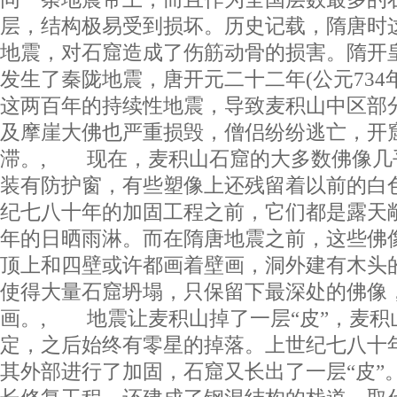
层，结构极易受到损坏。历史记载，隋唐时
地震，对石窟造成了伤筋动骨的损害。隋开皇二
发生了秦陇地震，唐开元二十二年(公元734
这两百年的持续性地震，导致麦积山中区部
及摩崖大佛也严重损毁，僧侣纷纷逃亡，开
滞。, 现在，麦积山石窟的大多数佛像几
装有防护窗，有些塑像上还残留着以前的白
纪七八十年的加固工程之前，它们都是露天
年的日晒雨淋。而在隋唐地震之前，这些佛
顶上和四壁或许都画着壁画，洞外建有木头
使得大量石窟坍塌，只保留下最深处的佛像
画。, 地震让麦积山掉了一层“皮”，麦积
定，之后始终有零星的掉落。上世纪七八十
其外部进行了加固，石窟又长出了一层“皮”