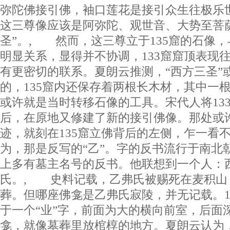
弥陀佛接引佛，袖口莲花是接引众生往极乐
这三尊像应该是阿弥陀、观世音、大势至菩
圣”。, 然而，这三尊立于135窟的石像
明显关系，显得并不协调，133窟窟顶表现
有更密切的联系。夏朗云推测，“西方三圣”或
的，135窟内还保存着两根长木材，其中一
或许就是当时转移石像的工具。宋代人将13
后，在原地又修建了新的接引佛像。那处或
迹，就刻在135窟立佛背后的左侧，乍一看
为，那是反写的“乙”。字的反书流行于南北
上多有墓主名号的反书。他联想到一个人：
氏。, 史料记载，乙弗氏被赐死在麦积山，
葬。但哪座佛龛是乙弗氏寂陵，并无记载。1
于一个“业”字，前面为大的横向前室，后面
龛，就像墓葬里放棺椁的地方。夏朗云认为