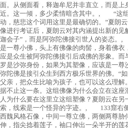
面。从侧面看，释迦牟尼并非直立，而是上
近。这一倾，多少柔情暗含其中。, “这
动，慈悲这个词用这里是最确切的。”夏朗
像进行考证后，夏朗云对其内涵提出新的见
迦会子”，而是阿弥陀佛接引世人的姿态。
是一尊小佛，头上有佛像的肉髻，身着佛衣
应是众生被阿弥陀佛接引后成佛的形象。而
罗是沙弥身份，如果为其塑像，应该是一尊
弥陀佛是接引众生到西方极乐世界的佛。“
父亲，把众生比喻为孩子，也可以这么理解
据不止这一条。这组佛像为什么会立在这座
人为什么要在这里立这组塑像？夏朗云在另
索，线索是一个怪异的字迹。, 133窟右侧
西魏风格石像，中间一尊立佛，两侧两尊胁
伸，指尖捻着莲子，袖口伸出一朵半开的莲