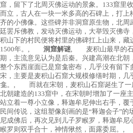
窟，留下了北周灭佛运动的景象。133窟里收
而立，古人在一块一米多高的石碑上，打上
齐的小佛像。这些碑并非洞窟原生物，北周
廷罢斥佛教，发动灭佛运动，大举毁灭佛寺
积山下的村民便将村里的佛碑扛上山来，藏
1500年。,
洞窟解谜
, 麦积山最早的
期，主流意见认为是后秦。兴建高潮在北朝
整个东西崖面已是窟龛密布，几乎没有留下
宋，主要是麦积山石窟大规模修缮时期，几
龛。, 而就在宋朝，麦积山石窟诞生了一
北朝建造的133窟中，在宋朝时增加了一座
站立着一尊小立像，释迦牟尼伸出右手，覆
民间传说，这组塑像刻画的是“释迦会子”的
尼成佛后，再次见到儿子罗睺罗，释迦牟尼
睺罗则双手合十，神情愀然，面露委屈。,