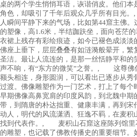
桌的两个学生悄悄耳语，诙谐俏皮。他们本
角色，却吸引了千年后观众几乎所有目光。
人瞬间平静下来的气场，比如第44窟主佛。
的塑像，高1.6米，半结跏趺坐，面向苍茫
衣裙上残存有彩绘痕迹，如今已褪色成淡淡
佛座上垂下，层层叠叠有如涟漪般晕开，繁
圣洁。最让人流连的，是那一丝恬静平和的
声不响，有“东方的微笑”之誉。, 这尊佛
额头相连，身形圆润，可以看出已逐步从秀
过渡。佛像雕塑作为一门艺术，打上了每个
早期佛像高鼻宽肩的印度风韵，到北魏中期
带，到隋唐的朴达拙重、健康丰满，再到宋
动人，明代的风流潇洒、狂逸不羁，在麦积
找到代表作。, 麦积山石窟这座陈列馆里
的雕塑，也记载了佛教传播史的重要细节。如有