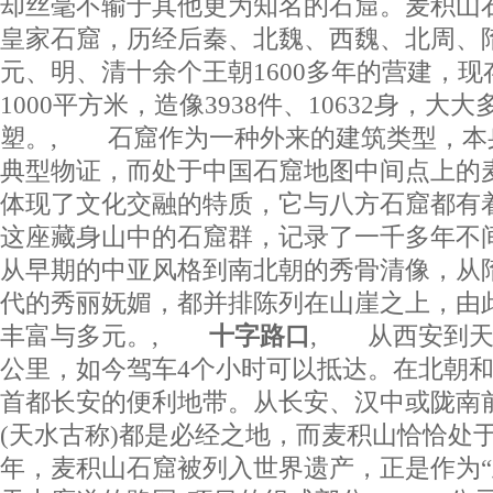
却丝毫不输于其他更为知名的石窟。麦积山
皇家石窟，历经后秦、北魏、西魏、北周、
元、明、清十余个王朝1600多年的营建，现
1000平方米，造像3938件、10632身，大大
塑。, 石窟作为一种外来的建筑类型，本
典型物证，而处于中国石窟地图中间点上的
体现了文化交融的特质，它与八方石窟都有
这座藏身山中的石窟群，记录了一千多年不
从早期的中亚风格到南北朝的秀骨清像，从
代的秀丽妩媚，都并排陈列在山崖之上，由
丰富与多元。,
十字路口
, 从西安到天
公里，如今驾车4个小时可以抵达。在北朝
首都长安的便利地带。从长安、汉中或陇南
(天水古称)都是必经之地，而麦积山恰恰处于
年，麦积山石窟被列入世界遗产，正是作为