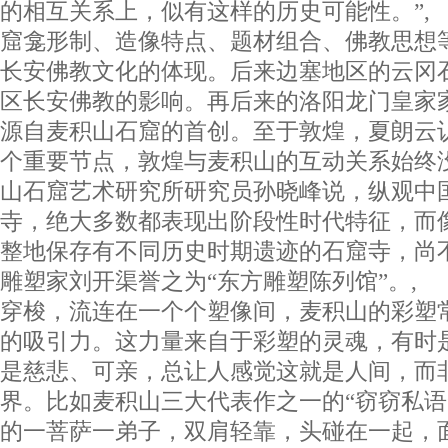
的相互关系上，似有这样的历史可能性。”
窟龛形制、造像特点、题材组合、佛教思想
长安佛教文化的体现。后来边塞地区的云冈
区长安佛教的影响。再后来的洛阳龙门皇家
源自麦积山石窟的首创。至于敦煌，夏朗云
个重要节点，敦煌与麦积山的互动关系始终
山石窟艺术研究所研究员孙晓峰说，纵观中
寺，绝大多数都表现出阶段性时代特征，而
整地保存有不同历史时期遗迹的石窟寺，尚
雕塑家刘开渠誉之为“东方雕塑陈列馆”。,
穿梭，流连在一个个塑像间，麦积山的彩塑
的吸引力。这力量来自于彩塑的灵魂，有时
是慈悲、可亲，总让人感觉这就是人间，而
界。比如麦积山三大代表作之一的“窃窃私语”
的一菩萨一弟子，双肩轻靠，头碰在一起，