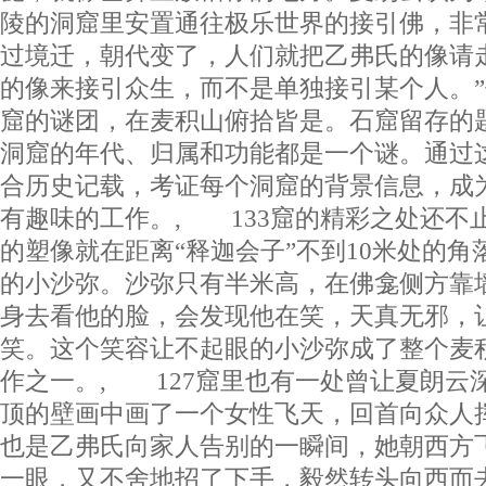
陵的洞窟里安置通往极乐世界的接引佛，非
过境迁，朝代变了，人们就把乙弗氏的像请
的像来接引众生，而不是单独接引某个人。”
窟的谜团，在麦积山俯拾皆是。石窟留存的
洞窟的年代、归属和功能都是一个谜。通过
合历史记载，考证每个洞窟的背景信息，成
有趣味的工作。, 133窟的精彩之处还不
的塑像就在距离“释迦会子”不到10米处的
的小沙弥。沙弥只有半米高，在佛龛侧方靠
身去看他的脸，会发现他在笑，天真无邪，
笑。这个笑容让不起眼的小沙弥成了整个麦
作之一。, 127窟里也有一处曾让夏朗云
顶的壁画中画了一个女性飞天，回首向众人
也是乙弗氏向家人告别的一瞬间，她朝西方
一眼，又不舍地招了下手，毅然转头向西而