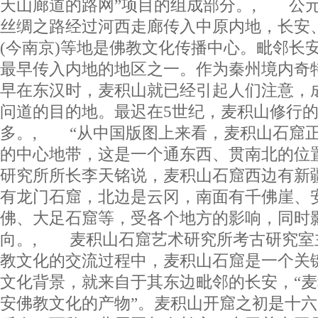
天山廊道的路网”项目的组成部分。, 公元 
丝绸之路经过河西走廊传入中原内地，长安
(今南京)等地是佛教文化传播中心。毗邻长
最早传入内地的地区之一。作为秦州境内奇
早在东汉时，麦积山就已经引起人们注意，
问道的目的地。最迟在5世纪，麦积山修行
多。, “从中国版图上来看，麦积山石窟
的中心地带，这是一个通东西、贯南北的位
研究所所长李天铭说，麦积山石窟西边有新
有龙门石窟，北边是云冈，南面有千佛崖、
佛、大足石窟等，受各个地方的影响，同时
向。, 麦积山石窟艺术研究所考古研究室
教文化的交流过程中，麦积山石窟是一个关
文化背景，就来自于其东边毗邻的长安，“
安佛教文化的产物”。麦积山开窟之初是十