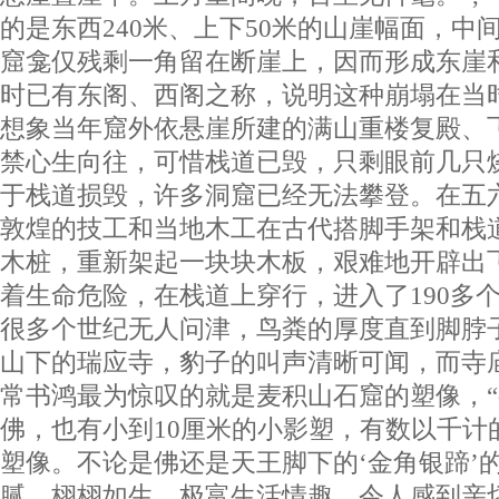
的是东西240米、上下50米的山崖幅面，中
窟龛仅残剩一角留在断崖上，因而形成东崖
时已有东阁、西阁之称，说明这种崩塌在当
想象当年窟外依悬崖所建的满山重楼复殿、
禁心生向往，可惜栈道已毁，只剩眼前几只
于栈道损毁，许多洞窟已经无法攀登。在五
敦煌的技工和当地木工在古代搭脚手架和栈
木桩，重新架起一块块木板，艰难地开辟出
着生命危险，在栈道上穿行，进入了190多
很多个世纪无人问津，鸟粪的厚度直到脚脖
山下的瑞应寺，豹子的叫声清晰可闻，而寺
常书鸿最为惊叹的就是麦积山石窟的塑像，“
佛，也有小到10厘米的小影塑，有数以千计
塑像。不论是佛还是天王脚下的‘金角银蹄’
腻，栩栩如生，极富生活情趣，令人感到亲