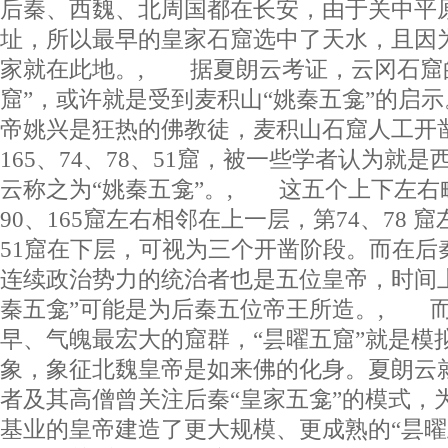
后秦、西魏、北周国都在长安，由于关中平
址，所以最早的皇家石窟选中了天水，且因
家就在此地。, 据夏朗云考证，云冈石窟
窟”，或许就是受到麦积山“姚秦五龛”的启
帝姚兴是狂热的佛教徒，麦积山石窟人工开凿
165、74、78、51窟，被一些学者认为就
云称之为“姚秦五龛”。, 这五个上下左右
90、165窟左右相邻在上一层，第74、78
51窟在下层，可视为三个开凿阶段。而在后
连续政治势力的统治者也是五位皇帝，时间
秦五龛”可能是为后秦五位帝王所造。, 
早、气魄最宏大的窟群，“昙曜五窟”就是模
象，象征北魏皇帝是如来佛的化身。夏朗云
者及其高僧曾关注后秦“皇家五龛”的模式，
基业的皇帝建造了更大规模、更成熟的“昙曜