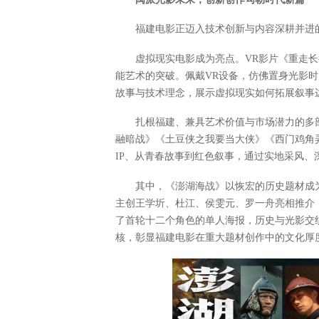
福建电影正迈入技术创新与内容深耕并进
虚拟现实电影成为亮点。VR影片《重走
能艺术的突破。佩戴VR设备，仿佛置身光影
故事与技术理念，展示虚拟现实如何拓展叙事
扎根福建、兼具艺术价值与市场潜力的多
融暗战》《土豆侠之我要当大侠》《西门鸡角
IP、从青春故事到红色叙事，通过实地采风
其中，《澎湖海战》以恢宏的历史题材成
主创王学圻、杜江、侯雯元、罗一舟亮相推介
了首轮十二个角色的单人海报，历史与光影交
核，彰显福建电影在重大题材创作中的文化厚