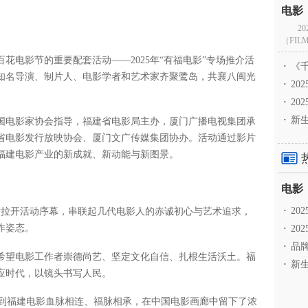
2
（FILM
百花电影节的重要配套活动——2025年“有福电影”专场推介活
·
《千
知名导演、制片人、电影学者和艺术家齐聚鹭岛，共襄八闽光
·
2
。
·
20
·
新生
国电影家协会指导，福建省电影局主办，厦门广播电视集团承
省电影发行放映协会、厦门文广传媒集团协办。活动通过影片
福建电影产业的新成就、新动能与新图景。
·
2
片拉开活动序幕，串联起几代电影人的赤诚初心与艺术追求，
作姿态。
·
20
·
品牌
希望电影工作者崇德尚艺、坚定文化自信、扎根生活沃土。福
·
新生
应时代，以镜头书写人民。
会到福建电影血脉相连、福脉相承，在中国电影画廊中留下了浓