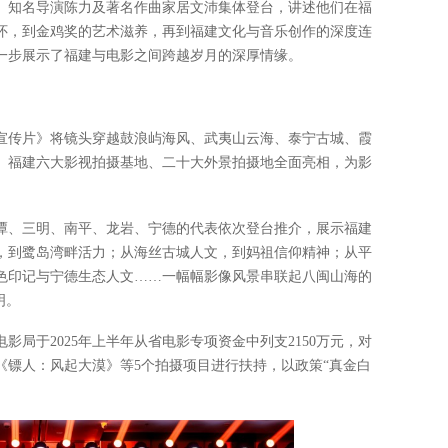
、知名导演陈力及著名作曲家居文沛集体登台，讲述他们在福
怀，到金鸡奖的艺术滋养，再到福建文化与音乐创作的深度连
一步展示了福建与电影之间跨越岁月的深厚情缘。
宣传片》将镜头穿越鼓浪屿海风、武夷山云海、泰宁古城、霞
。福建六大影视拍摄基地、二十大外景拍摄地全面亮相，为影
潭、三明、南平、龙岩、宁德的代表依次登台推介，展示福建
，到鹭岛湾畔活力；从海丝古城人文，到妈祖信仰精神；从平
色印记与宁德生态人文……一幅幅影像风景串联起八闽山海的
明。
局于2025年上半年从省电影专项资金中列支2150万元，对
《镖人：风起大漠》等5个拍摄项目进行扶持，以政策“真金白