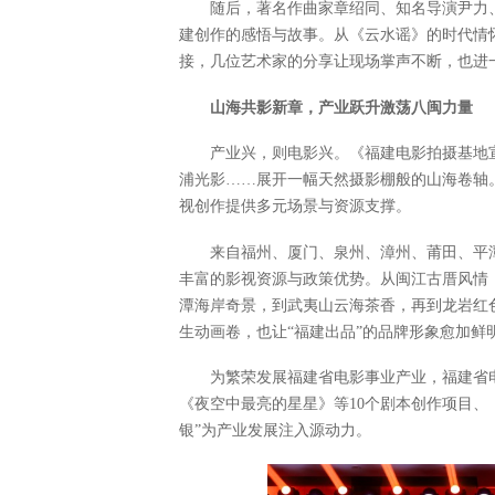
随后，著名作曲家章绍同、知名导演尹力
建创作的感悟与故事。从《云水谣》的时代情
接，几位艺术家的分享让现场掌声不断，也进
山海共影新章，产业跃升激荡八闽力量
产业兴，则电影兴。《福建电影拍摄基地
浦光影……展开一幅天然摄影棚般的山海卷轴
视创作提供多元场景与资源支撑。
来自福州、厦门、泉州、漳州、莆田、平
丰富的影视资源与政策优势。从闽江古厝风情
潭海岸奇景，到武夷山云海茶香，再到龙岩红
生动画卷，也让“福建出品”的品牌形象愈加鲜
为繁荣发展福建省电影事业产业，福建省电影
《夜空中最亮的星星》等10个剧本创作项目、
银”为产业发展注入源动力。