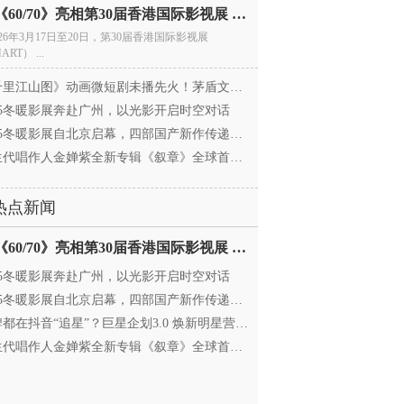
电影《60/70》亮相第30届香港国际影视展 冲刺戛纳备
026年3月17日至20日，第30届香港国际影视展
ART） ...
里江山图》动画微短剧未播先火！茅盾文学奖IP首
025冬暖影展奔赴广州，以光影开启时空对话
25冬暖影展自北京启幕，四部国产新作传递银幕温情
代唱作人金婵紫全新专辑《叙章》全球首发，颠覆
热点新闻
电影《60/70》亮相第30届香港国际影视展 冲刺戛纳备
025冬暖影展奔赴广州，以光影开启时空对话
25冬暖影展自北京启幕，四部国产新作传递银幕温情
都在抖音“追星”？巨星企划3.0 焕新明星营销，让
代唱作人金婵紫全新专辑《叙章》全球首发，颠覆