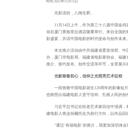
时间:2025年11月15日
光影流转，八闽生辉。
11月14日上午，作为第三十八届中国金鸡
动在厦门香格里拉酒店隆重举行。来自全国的
影盛宴，共话中国电影的时代使命与创作未来
本次推介活动由中共福建省委宣传部、中
办，厦门市电影局、福建省电影家协会、福建
推介、签约发布、创作交流等环节，全景展示
光影致敬初心，信仰之光照亮艺术征程
一段致敬中国电影诞生120周年的影像短
也映照出福建电影人坚守信仰、扎根人民的创
习近平总书记在给老艺术家回信中强调，
建电影人将这份嘱托化为前行方向，以作品回
“通过‘有福电影’的推介，我更加深切体