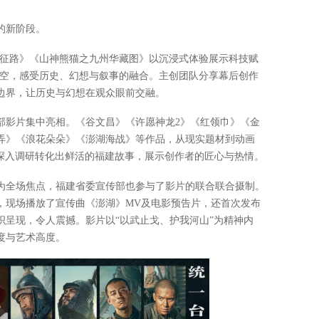
的新阶段。
长征路》《山神熊猫之九州华藏图》以沉浸式体验展示科技赋
时空，感受历史、幻想与叙事的融合。主创团队分享幕后创作
边界，让历史与幻想在观众眼前交融。
部影片集中亮相。《谷文昌》《许愿神龙2》《红领巾》《金
弄》《浪花朵朵》《澎湖海战》等作品，从现实题材到动画
、深入调研转化出鲜活的福建故事，展示创作者的匠心与热情。
为全场焦点，福建省委宣传部也参与了影片的联合联合摄制。
，现场播放了宣传曲《澎湖》MV及电影预告片，还首次发布
织呈现，令人震撼。影片以“以武止戈、护我河山”为精神内
度与艺术高度。