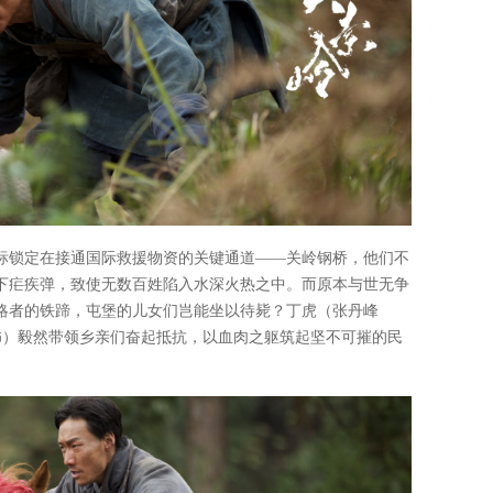
标锁定在接通国际救援物资的关键通道——关岭钢桥，他们不
下疟疾弹，致使无数百姓陷入水深火热之中。而原本与世无争
略者的铁蹄，屯堡的儿女们岂能坐以待毙？丁虎（张丹峰
饰）毅然带领乡亲们奋起抵抗，以血肉之躯筑起坚不可摧的民