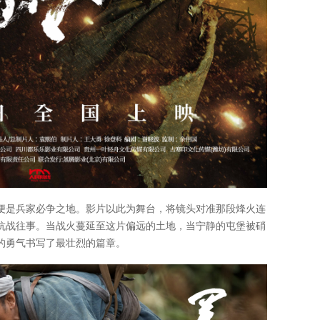
便是兵家必争之地。影片以此为舞台，将镜头对准那段烽火连
抗战往事。当战火蔓延至这片偏远的土地，当宁静的屯堡被硝
的勇气书写了最壮烈的篇章。