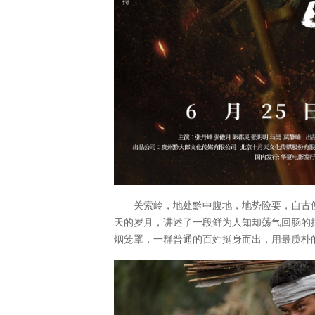
关索岭，地处黔中腹地，地势险要，自古
天的岁月，讲述了一段鲜为人知却荡气回肠的
烟笼罩，一群普通的百姓挺身而出，用最质朴