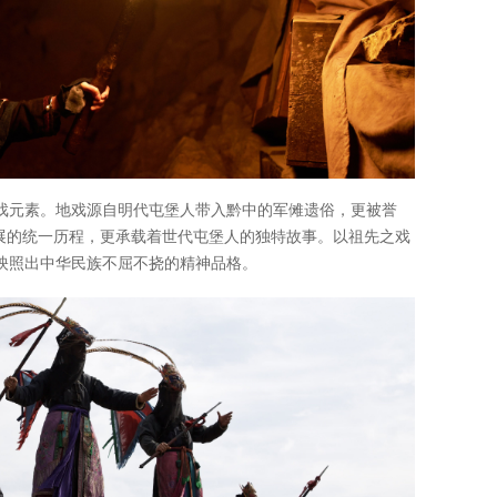
戏元素。地戏源自明代屯堡人带入黔中的军傩遗俗，更被誉
发展的统一历程，更承载着世代屯堡人的独特故事。以祖先之戏
映照出中华民族不屈不挠的精神品格。