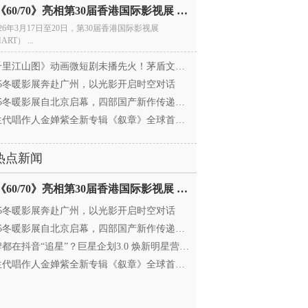
电影《60/70》亮相第30届香港国际影视展 冲刺戛纳备
026年3月17日至20日，第30届香港国际影视展
ART） ...
里江山图》动画微短剧未播先火！茅盾文学奖IP首
025冬暖影展奔赴广州，以光影开启时空对话
25冬暖影展自北京启幕，四部国产新作传递银幕温情
代唱作人金婵紫全新专辑《叙章》全球首发，颠覆
热点新闻
电影《60/70》亮相第30届香港国际影视展 冲刺戛纳备
025冬暖影展奔赴广州，以光影开启时空对话
25冬暖影展自北京启幕，四部国产新作传递银幕温情
都在抖音“追星”？巨星企划3.0 焕新明星营销，让
代唱作人金婵紫全新专辑《叙章》全球首发，颠覆