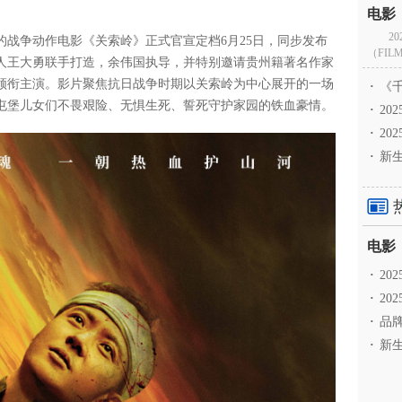
2
战争动作电影《关索岭》正式官宣定档6月25日，同步发布
（FILM
人王大勇联手打造，余伟国执导，并特别邀请贵州籍著名作家
领衔主演。影片聚焦抗日战争时期以关索岭为中心展开的一场
·
《千
屯堡儿女们不畏艰险、无惧生死、誓死守护家园的铁血豪情。
·
2
·
20
·
新生
·
2
·
20
·
品牌
·
新生