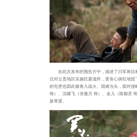
在此次发布的预告片中，描述了日军将目
仅对云贵地区实施狂轰滥炸，更丧心病狂地投
的屯堡也因此被卷入战火。国难当头，面对侵
饰）、沈啸飞（张傲月 饰）、金儿（陈都灵 
族脊梁。