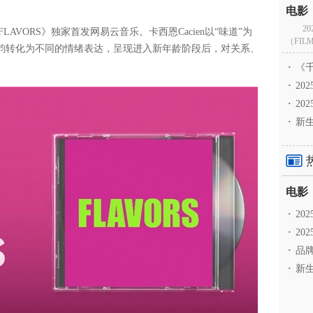
2
FLAVORS》独家首发网易云音乐。卡西恩Cacien以“味道”为
（FILM
韵转化为不同的情绪表达，呈现进入新年龄阶段后，对关系、
·
《千
·
2
·
20
·
新生
·
2
·
20
·
品牌
·
新生