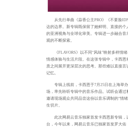
从先行单曲《蒜香公主PRO》《不要脸ID
达的边界。新专辑既保留了她鲜明、直接的个
的亚洲视角与全球化审美。专辑进一步融合音
观的不断探索。
《FLAVORS》以不同“风味”映射多
情感体验与生活片段。在这张专辑中，卡西恩
质之间展开更深层次的思考。那些难以直接言
记忆。
专辑上线前，卡西恩于7月25日在上海举办
场，率先聆听专辑中的音乐作品。试听会通过
邀请现场观众共同品尝这份以音乐调制的“情
生切片。
此次网易云音乐独家首发卡西恩新专辑，
台，今年以来，网易云音乐已独家首发罗大佑《