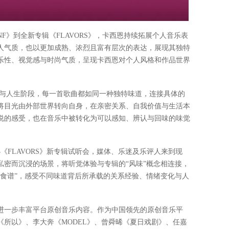
NF》到全新专辑《FLAVORS》，卡西恩持续拓展个人音乐表
人气质，也以更加成熟、浓烈且富有层次的表达，展现其独特
乐性、视觉感与时尚气质，呈现卡西恩对个人风格和作品世界
样情绪与人生阶段，每一首歌曲都如同一种独特味道，连接具体的
将目光由外部世界转向自身，在亲密关系、自我价值与生活本
说的感受，也在音乐中被转化为可以感知、辨认与回味的味觉
《FLAVORS》新专辑试听会，媒体、乐迷及乐评人来到现
私密而沉浸的场景，将听觉体验与专辑的“风味”概念相连接，
绪食谱”，感受不同味道背后所承载的关系经验、情绪变化与人
进一步丰富平台原创音乐内容。作为中国领先的原创音乐平
所以》、李大奔《MODEL》、曾舜晞《夏日戏剧》、任嘉