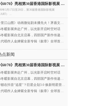
电影《60/70》亮相第30届香港国际影视展 冲刺戛纳备
026年3月17日至20日，第30届香港国际影视展
ART） ...
里江山图》动画微短剧未播先火！茅盾文学奖IP首
025冬暖影展奔赴广州，以光影开启时空对话
25冬暖影展自北京启幕，四部国产新作传递银幕温情
代唱作人金婵紫全新专辑《叙章》全球首发，颠覆
热点新闻
电影《60/70》亮相第30届香港国际影视展 冲刺戛纳备
025冬暖影展奔赴广州，以光影开启时空对话
25冬暖影展自北京启幕，四部国产新作传递银幕温情
都在抖音“追星”？巨星企划3.0 焕新明星营销，让
代唱作人金婵紫全新专辑《叙章》全球首发，颠覆