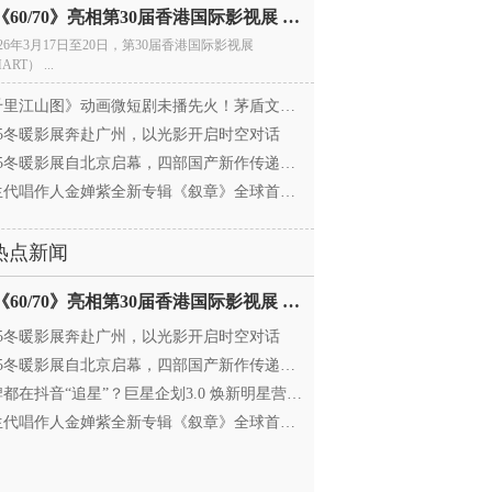
电影《60/70》亮相第30届香港国际影视展 冲刺戛纳备
026年3月17日至20日，第30届香港国际影视展
ART） ...
里江山图》动画微短剧未播先火！茅盾文学奖IP首
025冬暖影展奔赴广州，以光影开启时空对话
25冬暖影展自北京启幕，四部国产新作传递银幕温情
代唱作人金婵紫全新专辑《叙章》全球首发，颠覆
热点新闻
电影《60/70》亮相第30届香港国际影视展 冲刺戛纳备
025冬暖影展奔赴广州，以光影开启时空对话
25冬暖影展自北京启幕，四部国产新作传递银幕温情
都在抖音“追星”？巨星企划3.0 焕新明星营销，让
代唱作人金婵紫全新专辑《叙章》全球首发，颠覆