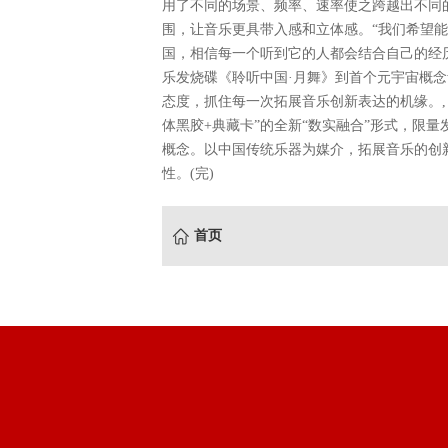
用了不同的场景、频率、速率使之跨越出不同
围，让音乐更具带入感和立体感。“我们希望
国，相信每一个听到它的人都会结合自己的经
乐发烧碟《聆听中国·月舞》到首个元宇宙概
态度，抓住每一次拓展音乐创新表达的机缘。
体黑胶+典藏卡”的全新“数实融合”形式，限量
概念。以中国传统乐器为媒介，拓展音乐的创
性。(完)
首页