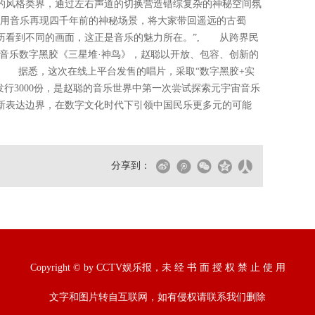
的风格类界，通过左右声道的切换营造错综复杂的神秘空间氛
能用音乐再现四千年前的神秘场景，将大家带回遥远的古蜀
历看到不同的画面，这正是音乐的魅力所在。”, 从跨界民
念音乐数字黑胶《三星堆·神鸟》，赵聪以开放、包容、创新的
, 据悉，这次在线上平台发售的唱片，采取“数字黑胶+实
发行3000份，是赵聪的音乐世界中第一次尝试探索元宇宙音乐
新表达边界，在数字文化时代下引领中国民乐更多元的可能
分享到：
Copyright © by CCTV娱乐报，未 经 书 面 授 权 禁 止 使 用
文字和图片转自互联网，如有侵权请联系我们删除