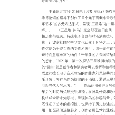
时间:2022年9月21日
中新网北京9月21日电 (记者 应妮)为致
堆博物馆的指导下创作了首个元宇宙概念音乐作
乐艺术”的多元表达形式，呈现“三星堆”这一
绎。, 《三星堆·神鸟》完全颠覆往日曲风
梭历史与现实。特殊电子音效与精湛演奏技巧
接，让波澜壮阔的中华文化跃然于音符之上，
物馆便为千姿百态的文物所吸引，四千多年前
奇特而意蕴丰富的物件？千年前的古蜀国留给
的想象。”2021年，第一次探访三星堆博物
的“留白”就是创作者和演奏者可以发挥和值
聪邀约擅长电子音乐领域的作曲家刘思超共同
乐形象，将神鸟作为旋律的子动机，通过三星
引起当代人的思考。”, 作品运用处理后独
年后的时尚与炫酷交织缠绕，在神鸟传说和乐
构组成全新未知领域，重现神鸟的神秘能量，
既保证了艺术的虚拟性，也保持了历史叙述的
用一把琵琶便连接起来，创作者用艺术的通感