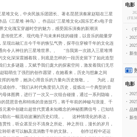
2
敬三星堆文化，中央民族乐团团长、著名琵琶演奏家赵聪在三星
（FILM
品《三星堆·神鸟》。作品以“三星堆文化x国乐艺术x电子音
世界文化瑰宝穿越时空的魅力，感受国乐演奏的新潮演
·
《千
，是传统艺术、现代电子与未来科技的碰撞，以音乐的能量穿
·
2
，呈现出融汇古今千年的恢弘气势，探寻往穿梭千年的文化连
·
20
通向令人神往的三星堆世界。, “当我第一次踏入三星堆博
·
新生
的文化深深震撼着我，到底是怎样的一段历史留下了如此造型
我们太多谜题，又赋予我们庞大的探索空间，激发着我们无尽
馆的赵聪萌生了强烈的创作愿望，在她看来，历史与想象之间
得发挥的地带，她决心用音乐的力量向历史致敬。, 为此，赵
完成创作。“我们从时代角度切入历史，提炼出一个典型的音
·
2
的母体图腾，进行了一次又一次组合碰撞，通过一系列隐喻，
·
20
特的琵琶音色和特殊的音效技巧，将千年前的神秘与浪漫、千
器元素中创建出超世代贯通未知概念的神秘图腾信号，已知结
·
品牌
勾勒出一幅流动波澜的历史幻境。, 这种情境化的表达，
·
新生
连贯性，听众甚至分不清身之所处、神之所往，漫长的岁月，
让聆听者可以触及流淌数千年的文脉。, 创作过程中还运