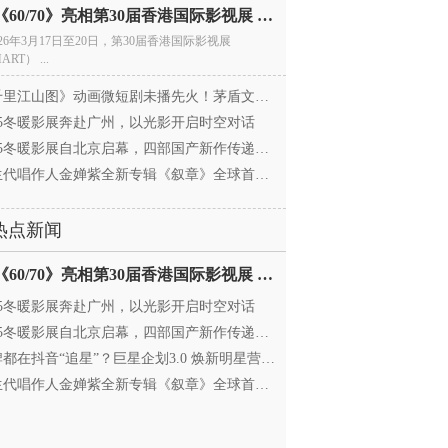
电影《60/70》亮相第30届香港国际影视展 冲刺戛纳备
026年3月17日至20日，第30届香港国际影视展
ART） ...
里江山图》动画微短剧未播先火！茅盾文学奖IP首
025冬暖影展奔赴广州，以光影开启时空对话
25冬暖影展自北京启幕，四部国产新作传递银幕温情
代唱作人金婵紫全新专辑《叙章》全球首发，颠覆
热点新闻
电影《60/70》亮相第30届香港国际影视展 冲刺戛纳备
025冬暖影展奔赴广州，以光影开启时空对话
25冬暖影展自北京启幕，四部国产新作传递银幕温情
都在抖音“追星”？巨星企划3.0 焕新明星营销，让
代唱作人金婵紫全新专辑《叙章》全球首发，颠覆