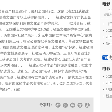
2
世界遗产数量达5个，位列全国第2位。这是记者22日从福建
（FILM
福建省文旅厅专场上获得的信息。, 福建省文旅厅厅长王金
加强文物保护利用和文化遗产保护传承。, 据其介绍，截
·
《千
件/套，全国重点文物保护单位169处，省级文物保护单位942处。
·
2
屿：历史国际社区”“泉州：宋元中国的世界海洋商贸中心”成功
·
20
保护利用工程，核定公布首批革命文物名录，革命文物数量居
·
新生
，福建也推进文物合理适度利用，让文物“活”起来。福建省现
年举办文博展览展示、社教活动3500余场。三明万寿岩遗址列
址获评全国十大考古新发现。福建省昙石山遗址入选“百年百
展示优秀项目。, 福建还推动非遗与旅游深度融合，推出非
“进景区、进街区、进公园”活动，掀起非遗保护传承“热
·
2
代表作名录，福建省现有世界级非遗项目8个，是我国迄今在国
·
20
份。现有国家级非遗代表性项目145项，位列全国第9位；代表
区2个。(完)
·
品牌
·
新生
分享到：