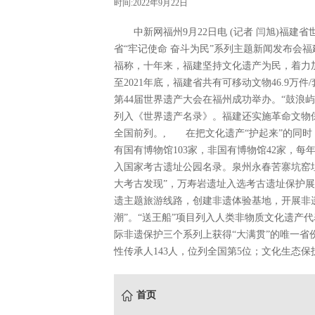
时间:2022年9月22日
中新网福州9月22日电 (记者 闫旭)福建省
省“牢记使命 奋斗为民”系列主题新闻发布会
福称，十年来，福建坚持文化遗产为民，着力
至2021年底，福建省共有可移动文物46.9万
第44届世界遗产大会在福州成功举办。“鼓浪
列入《世界遗产名录》。福建还实施革命文物
全国前列。, 在把文化遗产“护起来”的同时
有国有博物馆103家，非国有博物馆42家，每
入国家考古遗址公园名录。泉州永春苦寨坑窑
大考古发现”，万寿岩遗址入选考古遗址保护
遗主题旅游线路，创建非遗体验基地，开展非遗
潮”。“送王船”项目列入人类非物质文化遗产
际非遗保护三个系列上获得“大满贯”的唯一省
性传承人143人，位列全国第5位；文化生态保护
首页