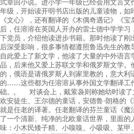
式章回小说。进小学一年级已经会用文言文
年级，开始读开明书店出版的儿童读物，如
《文心》，还有翻译的《木偶奇遇记》《宝
后，任溶溶在英国人开办的雷士德中学学习
下党员，介绍他读进步书籍。那时他读了刚
后深受影响，很多事情都遵照鲁迅先生的教
自此爱上了新文学，他读了大量的中外语言
品，后来他又爱上苏联文学和俄罗斯文学。
的，俄语是请俄罗斯人到家里教的，意大利
的……这些都为任溶溶从事外国文学翻译工
础。, 对谈会上，戴萦袅则称她幼时读了
欢安徒生、王尔德的童话，安德鲁·朗格的
就是任老的译著。任老翻译的芬兰童话《魔
了一个清新、纯净的北欧童话世界，里面的
味：小木民矮子精、小嗅嗅、小吸吸、某甲