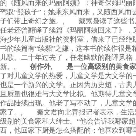
的《随风而来的玛丽阿姨》：神奇保姆玛丽
驾驭“熊孩子”；她乘东风而来，又随西风而
子们带上奇幻之旅。, 戴萦袅读了这些书
任老还曾翻译了续篇《玛丽阿姨回来了》，
海少年儿童出版社的资料室，借来了已经绝
书的续篇有“续貂”之嫌，这本书的续作很是
儿歌。二十年过去了，任老幽默的翻译风格
新。,
创作外
,
是一位高级别的美食
了对儿童文学的热爱，儿童文学是大文学的
也是一个新兴的文学。正因为历史短，古典
且质量也很难与大文学比拟。他期待儿童文
作品陆续出现。他老了写不动了，儿童文学
家了。, 秦文君向北青报记者表示，生活
级别的美食家和大绅士。“他会告诉我哪家
西，他回家下厨是怎么搭配的；他喜欢到哪