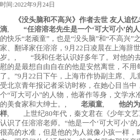
时间:2022年9月24日
《没头脑和不高兴》作者去世 友人追忆
滴
,
“任溶溶老先生是一个‘可大可小’的人
的快乐“老顽童”，也是“没头脑”和“不高兴
家、翻译家任溶溶，9月22日凌晨在上海辞世
岁。, “我和任老认识好多年了。对他的
慰的是最想自由自在的他是安然离世，不用每
了。”9月22日下午，上海市作协副主席、
受北京青年报记者采访时称，在她心目当中
个“可大可小”的人物，他著作等身，文学水
的美食家和大绅士。,
老顽童
,
他的为人
样
, 上世纪80年代，秦文君在《少年文
认识了任溶溶老师。“他是一个‘可大可小’
很高的水准，但是他的为人就像小孩一样，