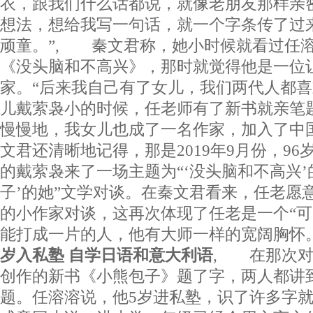
衣，跟我们什么话都说，就像老朋友那样亲
想法，想给我写一句话，就一个字条传了过
顽童。”, 秦文君称，她小时候就看过任
《没头脑和不高兴》，那时就觉得他是一位
家。“后来我自己有了女儿，我们两代人都
儿戴萦袅小的时候，任老师有了新书就亲笔
慢慢地，我女儿也成了一名作家，加入了中
文君还清晰地记得，那是2019年9月份，96
的戴萦袅来了一场主题为“‘没头脑和不高兴’
子’的她”文学对谈。在秦文君看来，任老愿意
的小作家对谈，这再次体现了任老是一个“可
能打成一片的人，他有大师一样的宽阔胸怀。
岁入私塾 自学日语和意大利语
, 在那次对
创作的新书《小熊包子》题了字，两人都讲
题。任溶溶说，他5岁进私塾，识了许多字