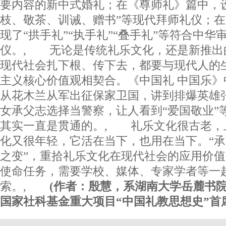
要内容的新中式婚礼；在《尊师礼》篇中，
枝、敬茶、训诫、赠书”等现代拜师礼仪；
现了“拱手礼”“执手礼”“叠手礼”等符合中华
仪。, 无论是传统礼乐文化，还是新推出
现代社会扎下根、传下去，都要与现代人的
主义核心价值观相契合。《中国礼 中国乐
从花木兰从军出征保家卫国，讲到排爆英雄
女承父志选择当警察，让人看到“爱国敬业”
其实一直是贯通的。, 礼乐文化很古老，
化又很年轻，它活在当下，也用在当下。“
之变”，重拾礼乐文化在现代社会的应用价值
使命任务，需要学校、媒体、专家学者等一
索。,
(作者：殷慧，系湖南大学岳麓书
国家社科基金重大项目“中国礼教思想史”首