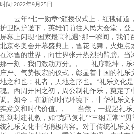
时间:2022年9月25日
去年“七一勋章”颁授仪式上，红毯铺道
护卫队护送下，英雄们前往人民大会堂，登
屏幕上闪现“国家最高礼遇”那一瞬间，我们
北京冬奥会开幕盛典上，雪花飞舞，火炬点
在冰雪的世界，向世界张开热烈的臂膀。当
那一刻，我们激动万分。, 礼序乾坤，乐
庄严、气势恢宏的仪式，彰显着中国的礼乐
地之和也；礼者，天地之序也。”礼乐文化
魂。西周开国之初，周公制礼作乐，奠定了
调。如今，在新的时代环境下，中华礼乐文
实意义和时代价值。, 当然，一提起礼乐
想到封建礼教，如“克己复礼”“三纲五常”“
统礼乐文化中的消极内容。对于传统礼乐文