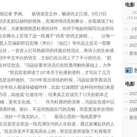
2
者 李俐, 纵情庙堂之外，畅游诗之江湖。9月23日
（FILM
部历史剧以独特的视角，充满诗情诗意的舞台，全面展现了杜
表示，大家都很熟悉杜甫的诗作，但对于他如何能写出这些诗
·
《千
众在舞台上呈现了这一段属于“诗圣”的诗之旅程。, 让每一
·
2
，是人艺编剧郭启宏继《李白》《知己》等作品之后又一部聚
·
20
起伏，一首首人们耳熟能详的诗篇自然流出，将诗人的生命感
·
新生
剧中半文半白的语言，主创们在台词上下了不小的功夫。“剧
去对话交流。”冯远征要求演员们在吃透理解的基础上，力争
 “郭启宏老师读了187本关于杜甫的资料，才写出了几万
是这样做的。”2019年首次排练的时候，冯远征就带着演员
部分年轻人都读得磕磕绊绊，比如‘仕途蹭蹬’这种词对他们来是
·
2
话，就改成‘仕途坎坷’，结果真正在读完了12天的剧本之
·
20
更准确，更有文化感。”, 作为杜甫的扮演者，冯远征在戏中以
强调停顿、留白，不追求熟能生巧的流畅，而是更追求合理的
·
品牌
心，演好一个真实的人。”, 最花心思的一场戏是梦中
·
新生
发生后直至去世这一段充满坎坷的人生轨迹，通过波澜起伏的人
，“其实诗圣并不是高高在上的，郭启宏老师选取了杜甫最苦