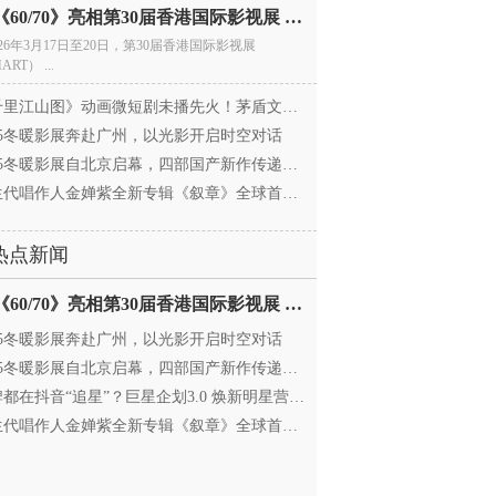
电影《60/70》亮相第30届香港国际影视展 冲刺戛纳备
026年3月17日至20日，第30届香港国际影视展
ART） ...
里江山图》动画微短剧未播先火！茅盾文学奖IP首
025冬暖影展奔赴广州，以光影开启时空对话
25冬暖影展自北京启幕，四部国产新作传递银幕温情
代唱作人金婵紫全新专辑《叙章》全球首发，颠覆
热点新闻
电影《60/70》亮相第30届香港国际影视展 冲刺戛纳备
025冬暖影展奔赴广州，以光影开启时空对话
25冬暖影展自北京启幕，四部国产新作传递银幕温情
都在抖音“追星”？巨星企划3.0 焕新明星营销，让
代唱作人金婵紫全新专辑《叙章》全球首发，颠覆