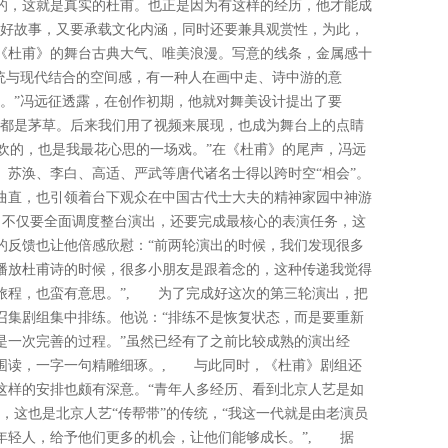
的，这就是真实的杜甫。也正是因为有这样的经历，他才能成
讲好故事，又要承载文化内涵，同时还要兼具观赏性，为此，
《杜甫》的舞台古典大气、唯美浪漫。写意的线条，金属感十
传统与现代结合的空间感，有一种人在画中走、诗中游的意
美。”冯远征透露，在创作初期，他就对舞美设计提出了要
台都是茅草。后来我们用了视频来展现，也成为舞台上的点睛
欢的，也是我最花心思的一场戏。”在《杜甫》的尾声，冯远
、苏涣、李白、高适、严武等唐代诸名士得以跨时空“相会”。
曲直，也引领着台下观众在中国古代士大夫的精神家园中神游
不仅要全面调度整台演出，还要完成最核心的表演任务，这
的反馈也让他倍感欣慰：“前两轮演出的时候，我们发现很多
播放杜甫诗的时候，很多小朋友是跟着念的，这种传递我觉得
旅程，也蛮有意思。”, 为了完成好这次的第三轮演出，把
召集剧组集中排练。他说：“排练不是恢复状态，而是要重新
是一次完善的过程。”虽然已经有了之前比较成熟的演出经
围读，一字一句精雕细琢。, 与此同时，《杜甫》剧组还
这样的安排也颇有深意。“青年人多经历、看到北京人艺是如
，这也是北京人艺“传帮带”的传统，“我这一代就是由老演员
年轻人，给予他们更多的机会，让他们能够成长。”, 据