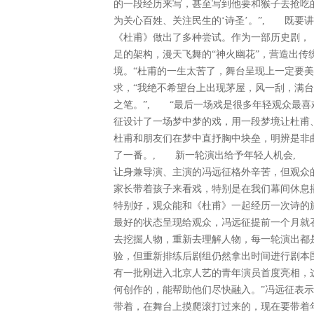
的一段经历来写，甚至写到他要和猴子去抢吃
为关心百姓、关注民生的‘诗圣’。”, 既要
《杜甫》做出了多种尝试。作为一部历史剧，
足的架构，漫天飞舞的“神火幽花”，营造出
境。“杜甫的一生太苦了，舞台呈现上一定要
求，“我绝不希望台上出现茅屋，风一刮，满
之笔。”, “最后一场戏是很多年轻观众最喜
征设计了一场梦中梦的戏，用一段梦境让杜甫
杜甫和朋友们在梦中直抒胸中块垒，明辨是非
了一番。, 新一轮演出给予年轻人机会, 
让身兼导演、主演的冯远征格外辛苦，但观众
家长带着孩子来看戏，特别是在我们幕间休息
特别好，观众能和《杜甫》一起经历一次诗的
最好的状态呈现给观众，冯远征提前一个月就
去挖掘人物，重新去理解人物，每一轮演出都
验，但重新排练后剧组仍然拿出时间进行剧本
有一批刚进入北京人艺的青年演员首度亮相，
何创作的，能帮助他们尽快融入。”冯远征表示
带着，在舞台上摸爬滚打过来的，现在要带着