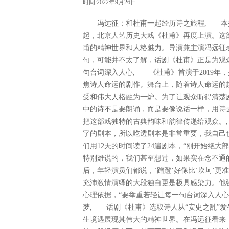
时间:2022年9月26日
冯远征：和杜甫一起经历诗之旅程, 本报记
起，北京人艺历史大戏《杜甫》再度上演。这
甫的精神世界和人格魅力。导演兼主演冯远征
句，可能并不太了解，话剧《杜甫》正是为观
句台词深入人心, 《杜甫》首演于2019年
焦诗人命运的剧作。舞台上，随着诗人命运的
受和伟大人格融为一炉。为了让观众听得清楚
中的诗不是要朗诵，而是要像说话一样，用诗
把这部戏独特的古典韵味和韵律传递给观众。,
字的剧本，所以吃透剧本是非常重要，我自己也
们用12天的时间读了24遍剧本，“刚开始绝大
特别难说的，我们甚至想过，如果实在念不通的
后，年轻演员们都说，‘蹭蹬’好像比‘坎坷’
充沛激情演绎的大段独白更是极具感染力。他
心理依据，“要举重若轻让每一句台词深入人
梦, 话剧《杜甫》选取诗人从“安史之乱”
生境遇展现其伟大的精神世界。在冯远征看来