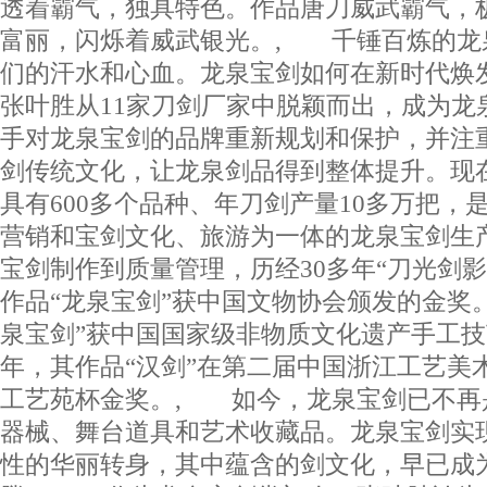
透着霸气，独具特色。作品唐刀威武霸气，
富丽，闪烁着威武银光。, 千锤百炼的龙
们的汗水和心血。龙泉宝剑如何在新时代焕发
张叶胜从11家刀剑厂家中脱颖而出，成为龙
手对龙泉宝剑的品牌重新规划和保护，并注
剑传统文化，让龙泉剑品得到整体提升。现
具有600多个品种、年刀剑产量10多万把，
营销和宝剑文化、旅游为一体的龙泉宝剑生
宝剑制作到质量管理，历经30多年“刀光剑影”
作品“龙泉宝剑”获中国文物协会颁发的金奖。
泉宝剑”获中国国家级非物质文化遗产手工技艺
年，其作品“汉剑”在第二届中国浙江工艺美
工艺苑杯金奖。, 如今，龙泉宝剑已不再
器械、舞台道具和艺术收藏品。龙泉宝剑实
性的华丽转身，其中蕴含的剑文化，早已成