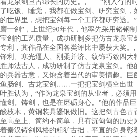
着龙泉剑亘古绵长的历史。, “刚入行的时
了吃饭、睡觉，我都在做宝剑、研究宝剑，
的世界里，想把宝剑每一个工序都研究透。”
磨一剑”，上世纪90年代，他率先采用铬钢
宝剑的工艺质量，成功研制多把仿古龙泉宝剑
专利，其作品在全国各类评比中屡获大奖。
锋利、寒光逼人、刚柔并济、纹饰巧致四大
胜师法古人，成功研制了仿古龙泉宝剑。他
的兵器古意，又饱含着当代的审美情趣。巨
鱼肠剑、古龙宝剑……一把把宝剑横空出世
叶胜认为，“作为龙泉宝剑的从业者，必须
懂剑。铸剑，也是在磨砺身心。”他的作品
酸枝木，黄铜装具鎏银做旧。这把剑古色古
至高至上、简约不简单，具有沉甸甸的历史
着秦汉铸剑风格的粗犷古拙，平直的剑身彰