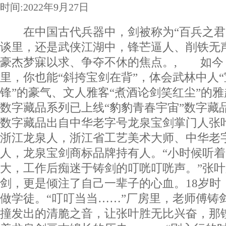
时间:2022年9月27日
在中国古代兵器中，剑被称为“百兵之君
谈里，还是武侠江湖中，锋芒逼人、削铁无
豪杰梦寐以求、争夺不休的焦点。, 如今
里，你也能“斜挎宝剑在背”，体会武林中人
锋”的豪气、文人雅客“煮酒论剑笑红尘”的
数字藏品系列已上线“豹豹青春宇宙”数字藏
数字藏品出自中华老字号龙泉宝剑掌门人张
浙江龙泉人，浙江省工艺美术大师、中华老
人，龙泉宝剑商标品牌持有人。“小时候听
大，工作后痴迷于铸剑的叮咣叮咣声。”张
剑，更是倾注了自己一辈子的心血。18岁时
做学徒。“叮叮当当……”厂房里，老师傅铸
撞发出的清脆之音，让张叶胜无比兴奋，那