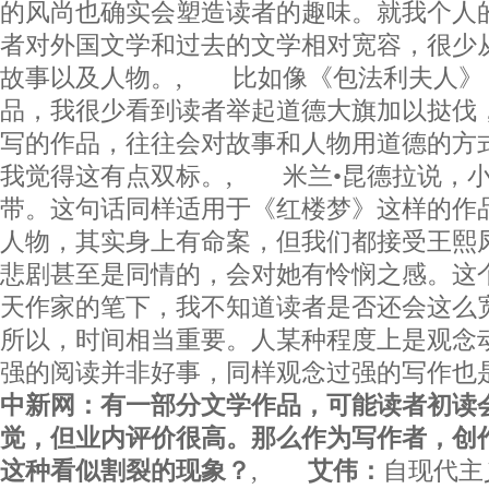
的风尚也确实会塑造读者的趣味。就我个人
者对外国文学和过去的文学相对宽容，很少
故事以及人物。, 比如像《包法利夫人》
品，我很少看到读者举起道德大旗加以挞伐
写的作品，往往会对故事和人物用道德的方
我觉得这有点双标。, 米兰•昆德拉说，
带。这句话同样适用于《红楼梦》这样的作
人物，其实身上有命案，但我们都接受王熙
悲剧甚至是同情的，会对她有怜悯之感。这
天作家的笔下，我不知道读者是否还会这
所以，时间相当重要。人某种程度上是观念
强的阅读并非好事，同样观念过强的写作
中新网：有一部分文学作品，可能读者初读会
觉，但业内评价很高。那么作为写作者，创
这种看似割裂的现象？
,
艾伟：
自现代主