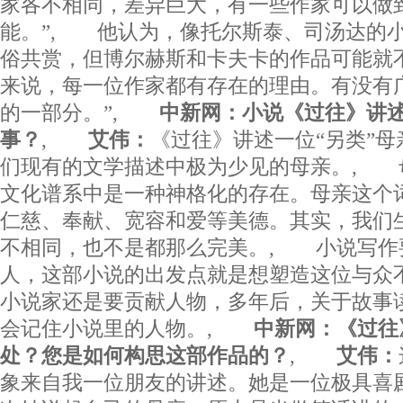
家各不相同，差异巨大，有一些作家可以做
能。”, 他认为，像托尔斯泰、司汤达的
俗共赏，但博尔赫斯和卡夫卡的作品可能就
来说，每一位作家都有存在的理由。有没有
的一部分。”,
中新网：小说《过往》讲
事？
,
艾伟：
《过往》讲述一位“另类”
们现有的文学描述中极为少见的母亲。, 
文化谱系中是一种神格化的存在。母亲这个
仁慈、奉献、宽容和爱等美德。其实，我们
不相同，也不是都那么完美。, 小说写作
人，这部小说的出发点就是想塑造这位与众
小说家还是要贡献人物，多年后，关于故事
会记住小说里的人物。,
中新网：《过往
处？您是如何构思这部作品的？
,
艾伟：
象来自我一位朋友的讲述。她是一位极具喜