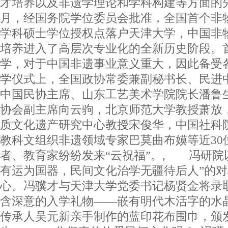
才培养以及非遗学理论和学科构建等方面的先行
月，经国务院学位委员会批准，全国首个非
学科硕士学位授权点落户天津大学，中国非
培养进入了高层次专业化的全新历史阶段。
学，对于中国非遗事业意义重大，因此备受
学仪式上，全国政协常委兼副秘书长、民进
中国民协主席、山东工艺美术学院院长潘鲁
协会副主席向云驹，北京师范大学教授萧放
质文化遗产研究中心教授宋俊华，中国社科
教科文组织非遗领域专家巴莫曲布嫫等近30
者、教育家纷纷发来“云祝福”。, 冯研院
有运为国器，民间文化治学无疆待后人”的
心。冯骥才与天津大学党委书记杨贤金将录
含深意的入学礼物——嵌有明代木活字的水
传承人吴元新亲手制作的蓝印花布围巾，颁