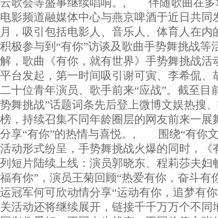
云歌会等盛事继续唱响。, 伴随歌曲在多
电影频道融媒体中心与燕京啤酒于近日共同发
月，吸引包括电影人、音乐人、体育人在内
积极参与到“有你”访谈及歌曲手势舞挑战等
解，歌曲《有你，就有世界》手势舞挑战活
平台发起，第一时间吸引谢可寅、李希侃、
二十位青年演员、歌手前来“应战”。截至目
势舞挑战”话题词条先后登上微博文娱热搜
榜，持续召集不同年龄圈层的网友前来一展
分享“有你”的热情与喜悦。, 围绕“有你
活动形式纷呈，手势舞挑战火爆的同时，《
列短片陆续上线：演员郭晓东、程莉莎夫妇畅
福有你”，演员王菊回顾“热爱有你，奋斗有
运冠军何可欣动情分享“运动有你，追梦有你
关活动还将继续展开，链接千千万万个不同