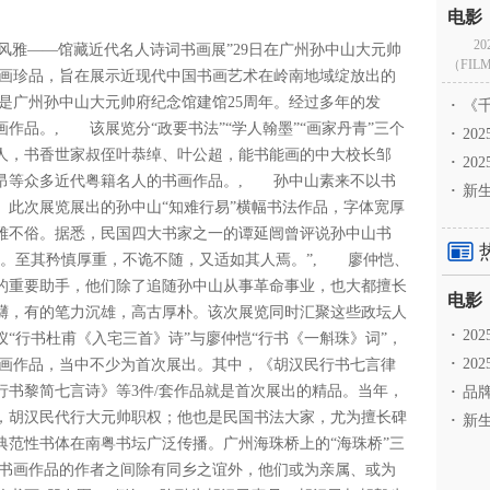
2
府风雅——馆藏近代名人诗词书画展”29日在广州孙中山大元帅
（FILM
书画珍品，旨在展示近现代中国书画艺术在岭南地域绽放出的
年是广州孙中山大元帅府纪念馆建馆25周年。经过多年的发
·
《千
作品。, 该展览分“政要书法”“学人翰墨”“画家丹青”三个
·
2
人，书香世家叔侄叶恭绰、叶公超，能书能画的中大校长邹
·
20
昂等众多近代粤籍名人的书画作品。, 孙中山素来不以书
·
新生
。此次展览展出的孙中山“知难行易”横幅书法作品，字体宽厚
雅不俗。据悉，民国四大书家之一的谭延闿曾评说孙中山书
工。至其矜慎厚重，不诡不随，又适如其人焉。”, 廖仲恺、
的重要助手，他们除了追随孙中山从事革命事业，也大都擅长
礴，有的笔力沉雄，高古厚朴。该次展览同时汇聚这些政坛人
·
2
“行书杜甫《入宅三首》诗”与廖仲恺“行书《一斛珠》词”，
·
20
画作品，当中不少为首次展出。其中，《胡汉民行书七言律
行书黎简七言诗》等3件/套作品就是首次展出的精品。当年，
·
品牌
，胡汉民代行大元帅职权；他也是民国书法大家，尤为擅长碑
·
新生
典范性书体在南粤书坛广泛传播。广州海珠桥上的“海珠桥”三
书画作品的作者之间除有同乡之谊外，他们或为亲属、或为