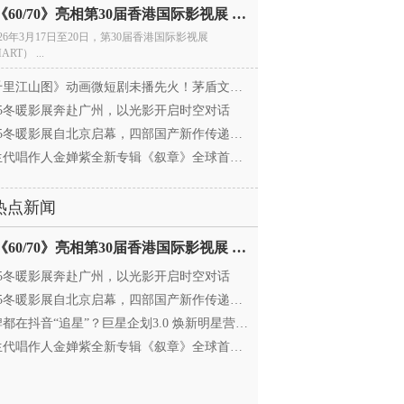
电影《60/70》亮相第30届香港国际影视展 冲刺戛纳备
026年3月17日至20日，第30届香港国际影视展
ART） ...
里江山图》动画微短剧未播先火！茅盾文学奖IP首
025冬暖影展奔赴广州，以光影开启时空对话
25冬暖影展自北京启幕，四部国产新作传递银幕温情
代唱作人金婵紫全新专辑《叙章》全球首发，颠覆
热点新闻
电影《60/70》亮相第30届香港国际影视展 冲刺戛纳备
025冬暖影展奔赴广州，以光影开启时空对话
25冬暖影展自北京启幕，四部国产新作传递银幕温情
都在抖音“追星”？巨星企划3.0 焕新明星营销，让
代唱作人金婵紫全新专辑《叙章》全球首发，颠覆