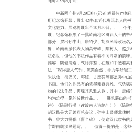
时间:2022年9月30日
中新网广州9月29日电 (记者 程景伟)“帅
府纪念馆开幕，展出42件/套近代粤籍名人的
文化魅力。展览将展出至10月30日。, 今
展，纪念馆积累了一批岭南地区粤籍人士的书画
部分，展出孙中山、唐绍仪、胡汉民等政坛名
鲁，岭南画派代表人物高奇峰、陈树人、赵少
法名世，但他的书法作品有着不同寻常的韵味
雍容，朗健清逸，气脉浑整，在雍和中透着高
法：“深得唐人气韵，流美自然，非力学所能
朱执信、胡汉民、邓铿、古应芬等都是孙中山
书画。他们的作品有的笔墨雍容典雅、气势磅
物的书法作品，再现其风雅志趣，其中，唐绍仪
均为难得一见的传世作品。, 展览展出的书
诗》《陈融行书〈读岭南人诗绝句〉》《陈融
胡汉民是大元帅府总参议，孙中山督师北伐时
书，曾大力提倡《曹全碑》，使这汉代隶书的
字即由胡汉民题写。, 值得一提的是，这些