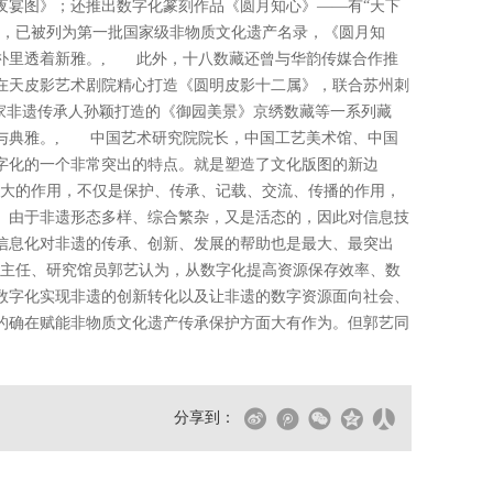
夜宴图》；还推出数字化篆刻作品《圆月知心》——有“天下
地，已被列为第一批国家级非物质文化遗产名录，《圆月知
朴里透着新雅。, 此外，十八数藏还曾与华韵传媒合作推
在天皮影艺术剧院精心打造《圆明皮影十二属》，联合苏州刺
国家非遗传承人孙颖打造的《御园美景》京绣数藏等一系列藏
与典雅。, 中国艺术研究院院长，中国工艺美术馆、中国
字化的一个非常突出的特点。就是塑造了文化版图的新边
巨大的作用，不仅是保护、传承、记载、交流、传播的作用，
。由于非遗形态多样、综合繁杂，又是活态的，因此对信息技
信息化对非遗的传承、创新、发展的帮助也是最大、最突出
)主任、研究馆员郭艺认为，从数字化提高资源保存效率、数
数字化实现非遗的创新转化以及让非遗的数字资源面向社会、
的确在赋能非物质文化遗产传承保护方面大有作为。但郭艺同
分享到：