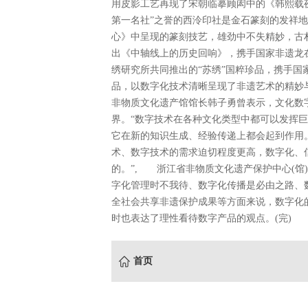
用皮影工艺再现了宋朝临摹顾闳中的《韩熙载
第一名社”之誉的西泠印社是金石篆刻的发祥
心》中呈现的篆刻技艺，雄劲中不失精妙，古
出《中轴线上的历史回响》，携手国家非遗龙
绣研究所共同推出的“苏绣”国粹珍品，携手
品，以数字化技术清晰呈现了非遗艺术的精妙
非物质文化遗产馆馆长韩子勇曾表示，文化数
界。“数字技术在各种文化类型中都可以发挥
它在新的知识生成、经验传递上都会起到作用
术、数字技术的需求迫切程度更高，数字化、
的。”, 浙江省非物质文化遗产保护中心(馆
字化管理时不我待、数字化传播是必由之路、
全社会共享非遗保护成果等方面来说，数字化
时也表达了理性看待数字产品的观点。(完)
首页