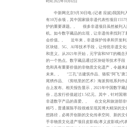
时间:2022年10月02日
中新网北京9月30日电 (记者 应妮)我国
有10万余项，其中国家级非遗代表性项目15
护的重要课题。, 很多非遗项目虽然被列入
机。如今数字藏品的出现，让非遗传承找到了
会价值。, 近年来，非遗保护传承和开发利
区块链、5G、AI等技术手段，让传统非遗文
和意义。从2021年开始，元宇宙和NFT的概
的一个热点。数字藏品通过区块链等技术手段
危和具有重要价值的非物质文化遗产，令越来
未来。, “三孔”古建筑作品、骆驼“阿飞”
尾绣作品、《剪纸里的艺术》海派剪纸系列作
台上发布。相关报告显示，2021年中国数字藏
份，总发行价值超过1.5亿元。其中，针对国
非遗数字产品的喜爱。, 在文化和旅游部非
精巧，普通展陈手段很难呈现其博大精深的文
想路径，必将开创新的文化传承空间、新的文
手非物质文化遗产项目皮影戏(孝义皮影戏)