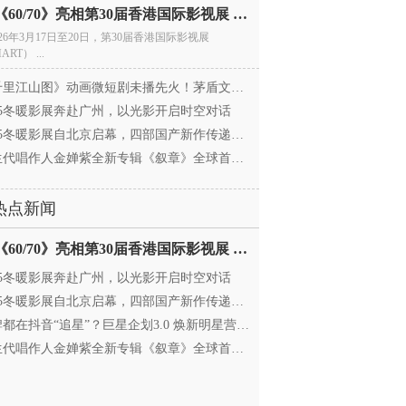
电影《60/70》亮相第30届香港国际影视展 冲刺戛纳备
026年3月17日至20日，第30届香港国际影视展
ART） ...
里江山图》动画微短剧未播先火！茅盾文学奖IP首
025冬暖影展奔赴广州，以光影开启时空对话
25冬暖影展自北京启幕，四部国产新作传递银幕温情
代唱作人金婵紫全新专辑《叙章》全球首发，颠覆
热点新闻
电影《60/70》亮相第30届香港国际影视展 冲刺戛纳备
025冬暖影展奔赴广州，以光影开启时空对话
25冬暖影展自北京启幕，四部国产新作传递银幕温情
都在抖音“追星”？巨星企划3.0 焕新明星营销，让
代唱作人金婵紫全新专辑《叙章》全球首发，颠覆