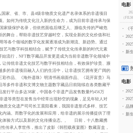
2
列入国家、省、市、县4级非物质文化遗产名录体系的非遗项目
（FILM
57项。如何为传统文化注入新的生命力，成为目前非遗传承与保
国家级保护名录，但依然面临后继乏人、濒临失传的严峻危
·
《千
新的舞台，帮助非遗技艺穿越时空，实现全新的文化价值和社
·
2
用等各个领域的数字化发展逐渐成为新潮流、新趋势。通过
·
20
化技艺与数字科技相结合，赋予了传统文化传承新的时代元素
·
新生
念开始流行，NFT数字藏品开发更是成为当前非遗数字化领域中
，让传统非遗文化技艺与数字科技相结合，有效保护珍贵、濒
越多的非遗项目融入人们的生活中，让非遗技艺拥有更广阔的
唐三彩作品、《海外遗珠》明清书画扇面作品、《花开富贵》马
品等多件非遗和文博文物主题数字藏品日前陆续在各类数藏平
·
2
品发行平台多达38家，中国各个非遗产品发售数量约456万
·
20
潮非遗等类型在发售当中经常出现秒空的现象，足见年轻人对
物质文化遗产司司长王晨阳看来，我国非遗形式多样、技艺
·
品牌
化内涵。而数字化的发展和应用，给非遗的展示传播提供了理
·
新生
化体验方式以及新的文化传播业态。, 日前，十八数藏携
代表性传承人李世伟，推出了皮影《韩熙载夜宴图》数藏盲盒，