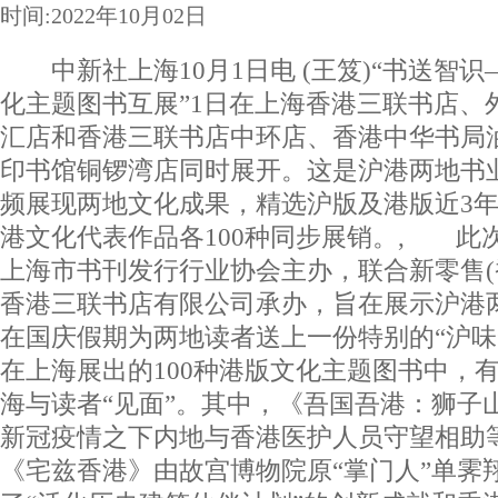
时间:2022年10月02日
中新社上海10月1日电 (王笈)“书送智识—
化主题图书互展”1日在上海香港三联书店、
汇店和香港三联书店中环店、香港中华书局
印书馆铜锣湾店同时展开。这是沪港两地书
频展现两地文化成果，精选沪版及港版近3
港文化代表作品各100种同步展销。, 此
上海市书刊发行行业协会主办，联合新零售(
香港三联书店有限公司承办，旨在展示沪港
在国庆假期为两地读者送上一份特别的“沪味
在上海展出的100种港版文化主题图书中，
海与读者“见面”。其中，《吾国吾港：狮子
新冠疫情之下内地与香港医护人员守望相助等
《宅兹香港》由故宫博物院原“掌门人”单霁