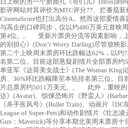
日上映的另一个新面孔《哥们儿》(Bros)
影评网站对其评价为MTC评分77、烂番茄新
CinemaScore也打出高分A。然而这部爱
与高企的口碑同步，仅以约480万美元首映
第4位。, 受新片票房分流等因素影响，
的别担心》(Don’t Worry Darling)尽
第二个上映周末票房环比跌幅达62%，以约7
名第二位。目前这部悬疑剧情片全部票房约5
单亚军《达荷美女战士》(The Woman Kin
房、36%环比跌幅降至本轮排名第三位。目
片总票房约5011万美元。, 此外，重映
达》(Avatar)、惊悚恐怖片《野蛮人》(Barba
《杀手疾风号》(Bullet Train)、动画片《D
League of Super-Pets)和动作剧情片《壮
Gun：Maverick)等分享本期北美周末票