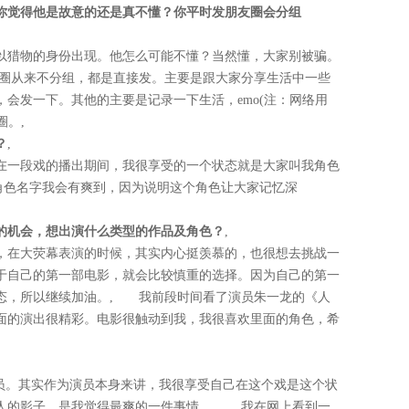
你觉得他是故意的还是真不懂？你平时发朋友圈会分组
以猎物的身份出现。他怎么可能不懂？当然懂，大家别被骗。
圈从来不分组，都是直接发。主要是跟大家分享生活中一些
会发一下。其他的主要是记录一下生活，emo(注：网络用
朋友圈。,
？
,
在一段戏的播出期间，我很享受的一个状态就是大家叫我角色
角色名字我会有爽到，因为说明这个角色让大家记忆深
的机会，想出演什么类型的作品及角色？
,
，在大荧幕表演的时候，其实内心挺羡慕的，也很想去挑战一
于自己的第一部电影，就会比较慎重的选择。因为自己的第一
态，所以继续加油。, 我前段时间看了演员朱一龙的《人
面的演出很精彩。电影很触动到我，我很喜欢里面的角色，希
演员。其实作为演员本身来讲，我很享受自己在这个戏是这个状
人的影子，是我觉得最爽的一件事情。, 我在网上看到一