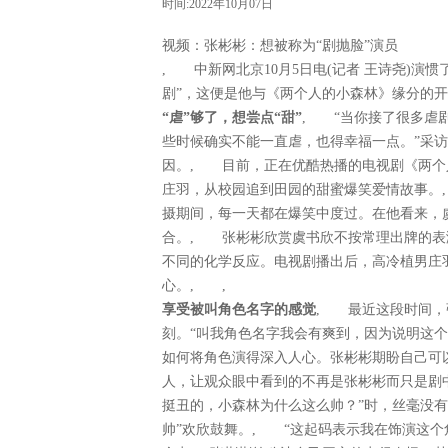
时间:2022年10月07日
视频：张彬彬：想被称为“剧抛脸”演员
, 中新网北京10月5日电(记者 王诗尧)演惯
剧”，这便是他与《两个人的小森林》缘分
“虐”够了，想尝点“甜”
, “当你接了很多虐
些时候确实不能一直虐，也得幸福一点。”采
因。, 目前，正在优酷热播的电视剧《两个
庄羽，从校园追到田园的甜蜜爆笑爱情故事。
摄期间，每一天都在爆笑中度过。在他看来，
合。, 张彬彬欣赏虞书欣不按常理出牌的表
不同的化学反应。电视剧播出后，高冷植男庄
心。, ,
享受被叫角色名字的感觉
, 最近这段时间，
刻。“叫我角色名字我会有爽到，因为说明这
如何将角色演得深入人心。张彬彬期盼自己可
人，让观众眼中看到的不再是张彬彬而只是剧
挺丑的，小森林为什么这么帅？”时，丝毫没有
帅”欢欣鼓舞。, “这起码表示我在饰演这