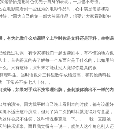
其实这恰恰是把角色优先于自身的表现，一点也不奇怪。,
己在电影院看到一些优秀的电影作品时，心中满是羡慕和期
对待，“因为自己的第一部大荧幕作品，想要让大家看到挺好
授，有为此做什么功课吗？上学时你是文科还是理科，生物课
已经做过功课，有专家和我们一起围读剧本，有不懂的地方也
人士，首先得真的去了解每一个东西它是干什么的，比如用的
什么。只有这样，演出来才能让别人觉得你是真的很
算理科生。当时语数外三科里数学成绩最高，和其他两科拉
的话，正常差不多七八十分。,
何演绎，如果对手戏不按常理出牌，会刺激你演出不一样的内
出牌的演法。因为我平时自己晚上看剧本的时候，都有设想好
实挺不适应这种演法，但到了第二次拍时我就觉得好有意思，
为这样会忍不住笑，这种情况要克服一下。, 我一直跟她
天的快乐源泉。而且我觉得有一说一，虞美人这个角色别人还