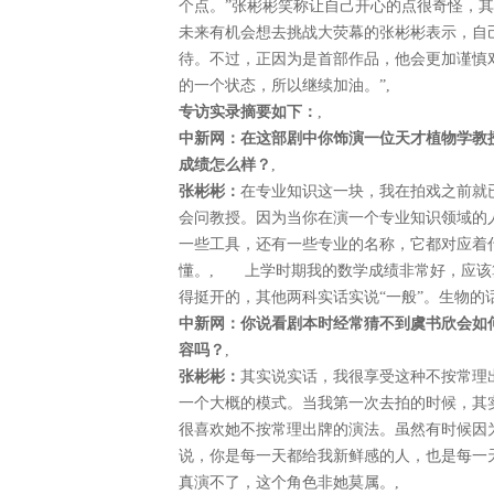
个点。”张彬彬笑称让自己开心的点很奇怪，
未来有机会想去挑战大荧幕的张彬彬表示，自
待。不过，正因为是首部作品，他会更加谨慎
的一个状态，所以继续加油。”,
专访实录摘要如下：
,
中新网：在这部剧中你饰演一位天才植物学教
成绩怎么样？
,
张彬彬：
在专业知识这一块，我在拍戏之前就
会问教授。因为当你在演一个专业知识领域的
一些工具，还有一些专业的名称，它都对应着
懂。, 上学时期我的数学成绩非常好，应该
得挺开的，其他两科实话实说“一般”。生物
中新网：你说看剧本时经常猜不到虞书欣会如
容吗？
,
张彬彬：
其实说实话，我很享受这种不按常理
一个大概的模式。当我第一次去拍的时候，其
很喜欢她不按常理出牌的演法。虽然有时候因
说，你是每一天都给我新鲜感的人，也是每一
真演不了，这个角色非她莫属。,