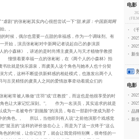
2
（FILM
了“虐剧”的张彬彬其实内心很想尝试一下“甜
来源：中国新闻网
的开始。,
·
《千
剧的时候，偶尔也需要一点甜的幸福感，作为一个调味剂。有
·
2
访一开始，演员张彬彬对中新网记者说起自己的参演原
·
20
人的小森林》，讲述的是时尚博主虞美人与天才植物学教授
·
新生
, 憧憬着要幸福一点的张彬彬，在《两个人的小森林》拍
虞书欣就是快乐源泉，而虞美人这个角色与她本人也十分契
演方式，这种不断提供新鲜感的相处模式，也激发出两个人
羽与古灵精怪的虞美人之间的爱情故事牵动着观众们的
·
2
张彬彬常被人唤做“庄羽”或“庄教授”，而这也是他很享受的时
·
20
个角色让大家记忆深刻。”, 作为一名演员，其实追求的就是
以成为一名被夸作“剧抛脸”的演员，每在一部剧中便成为那个
·
品牌
中的角色。, 所以，当他听到有人说“之前他演那个戏感觉
·
新生
把“挺丑的”这样的评价放在心上，而是为了这一次终于“这么
个角色的时候，让你记住了，就会让我觉得特别爽，很奇怪的一