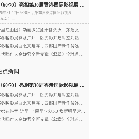
电影《60/70》亮相第30届香港国际影视展 冲刺戛纳备
026年3月17日至20日，第30届香港国际影视展
ART） ...
里江山图》动画微短剧未播先火！茅盾文学奖IP首
025冬暖影展奔赴广州，以光影开启时空对话
25冬暖影展自北京启幕，四部国产新作传递银幕温情
代唱作人金婵紫全新专辑《叙章》全球首发，颠覆
热点新闻
电影《60/70》亮相第30届香港国际影视展 冲刺戛纳备
025冬暖影展奔赴广州，以光影开启时空对话
25冬暖影展自北京启幕，四部国产新作传递银幕温情
都在抖音“追星”？巨星企划3.0 焕新明星营销，让
代唱作人金婵紫全新专辑《叙章》全球首发，颠覆