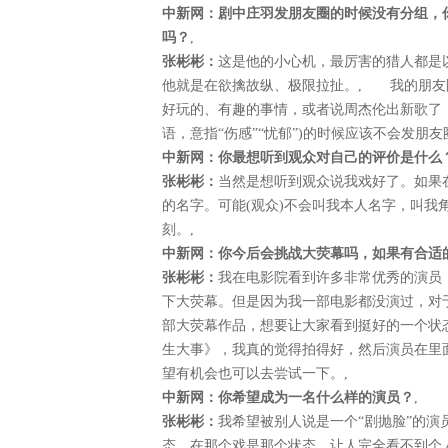
中新网：剧中庄羽发朋友圈的时候没有分组，
吗？
,
张彬彬：
这是他的小心机，最厉害的猎人都是
他就是在欲擒故纵、极限拉扯。, 我的朋友
好玩的、有趣的事情，或者说周杰伦出新歌了，
语，意指“伤感”“忧郁”)的时候应该不会发
中新网：你最想听到观众对自己的评价是什么
张彬彬：
当然是想听到观众说我戏好了。如果
的名字。可能(观众)不会叫我本人名字，叫我
刻。,
中新网：你今后会挑战大荧幕吗，如果有合适
张彬彬：
我在电影院看到许多非常优秀的演员
下大荧幕。但是因为我一部电影都没演过，对
部大荧幕作品，想要让大家看到挺好的一个状
生大事》，我真的觉得拍得好，然后演员在里
望有机会也可以去尝试一下。,
中新网：你希望成为一名什么样的演员？
,
张彬彬：
我希望被别人说是一个“剧抛脸”的
态，在那个戏是那个状态。让人完全看不到个