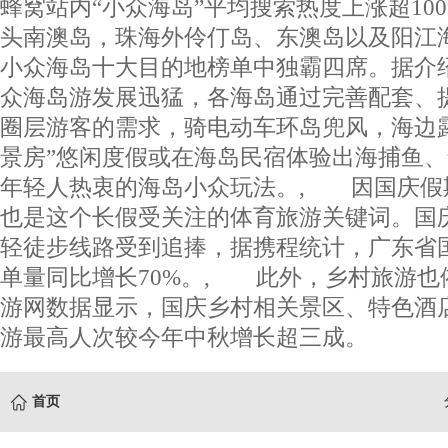
蜂窝站内“小众海岛”平均搜索热度上涨超10
头南澳岛，珠海外伶仃岛、东澳岛以及阳江
小众海岛十大目的地榜单中独霸四席。据介
众海岛游发展迅猛，各海岛通过完善配套、
圈层游客的需求，骑电动车环岛兜风，海边
景房”悠闲度假或在海岛民宿体验出海捕鱼
年轻人热衷的海岛小众玩法。, 因国庆假
也是这个长假受关注的体育旅游关键词。国庆
轻徒步线路受到追捧，据携程统计，广东省
单量同比增长70%。, 此外，乡村旅游也
游网数据显示，国庆乡村相关景区、特色酒
游最高人次较今年中秋增长超三成。
首页