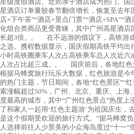
星级度假酒店、近郊亲子酒店成为热门。国
星酒店订单量较春节翻倍增长，恢复至去年
店+下午茶”“酒店+景点门票”“酒店+SPA”“
化组合类商品更受青睐，其中广州高星酒店
长超3倍。, 在不远游的倡议下，高铁游
之选。携程数据显示，国庆假期高铁平均出行
小时高铁圈乘车人次占高铁乘车总人次近六
人次占比超三成。, 国庆前后，各地红色
根据马蜂窝旅行玩乐大数据，红色旅游是今
的热门主题，节日期间，各地“红色景区”“红
索涨幅超过50%，广州、北京、重庆、上海
度最高的城市，其中“广州红色景点”热度上涨
了和家人一起用‘红色主题游’为祖国庆生，
是这个假期受欢迎的旅行方式。”据马蜂窝
人选择前往人少景美的小众海岛度过“十一”