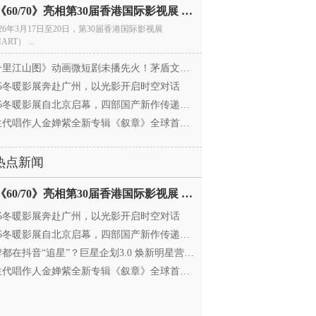
电影《60/70》亮相第30届香港国际影视展 冲刺戛纳备
026年3月17日至20日，第30届香港国际影视展
ART） ...
里江山图》动画微短剧未播先火！茅盾文学奖IP首
025冬暖影展奔赴广州，以光影开启时空对话
25冬暖影展自北京启幕，四部国产新作传递银幕温情
代唱作人金婵紫全新专辑《叙章》全球首发，颠覆
热点新闻
电影《60/70》亮相第30届香港国际影视展 冲刺戛纳备
025冬暖影展奔赴广州，以光影开启时空对话
25冬暖影展自北京启幕，四部国产新作传递银幕温情
都在抖音“追星”？巨星企划3.0 焕新明星营销，让
代唱作人金婵紫全新专辑《叙章》全球首发，颠覆