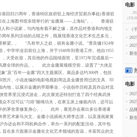
2
香港回归25周年，香港特区政府驻上海经济贸易办事处(香港驻
（FILM
11日在上海图书馆东馆举行的“金庸展——上海站”。, 香港驻
的报人和小说家，与内地有着不解之缘，其作品对香港和内地文
·
《千
25周年系列活动的点睛之作，既展现香港文化艺术生态多元，
·
2
桥梁。, “凡有华人之处，就有金庸小说。”查良镛1924年
·
20
中学毕业后前往上海，并于1948年到香港工作。他自1955
·
新生
》，大受欢迎，其后他的作品陆续面世，至1972年完成最后一
、风靡全球的作品。, 此次金庸展规模空前，设置了“大侠足
现象”及“百年一金庸”四大主题展区。展品多达约300件，包括
和照片、小说改编的电影电视剧周边及金庸曾用过的文具、印
陆内地，以展示金庸的早期事业、小说创作历程及其作品对流
·
2
侠世界里沉浸式游走，此次展览还特别打造了四个经典武侠
·
20
观众不仅可以“习得”睡绳功夫，在寒玉床上修炼内功，还可以
中的茅舍里修复身心。, 此外，展览亦会展出多位香港著
·
品牌
跨界艺术家马兴文、金庸小说插画大师李志清，以及漫画家黄
·
新生
沪办还会和不同机构合作，举办一系列的配套活动，其中包
，旨在多方面展示金庸在文化艺术领域的造诣，丰富民众的文