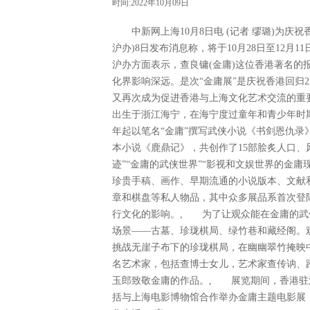
时间:2022年10月09日
中新网上海10月8日电 (记者 缪璐)为庆祝
沪办)8日发布消息称，将于10月28日至12月
沪办方面表示，查良镛(金庸)这位香港著名
化界影响深远。是次“金庸展”是庆祝香港回归
又再次成为促进香港与上海文化艺术交流的重要
出生于浙江海宁，在海宁度过童年和青少年时期，
年起以笔名“金庸”撰写武侠小说《书剑恩仇录
本小说《鹿鼎记》，共创作了15部脍炙人口
迹”“金庸的武侠世界”“影视和文娱世界的金庸
珍贵手稿、画作、早期流通的小说版本、文献
章和棋盘等私人物品，其中众多展品系首次登
行文化的影响。, 为了让观众能在金庸的武
场景——古墓、珍珑棋局、绿竹巷和藏经阁。
挑战无崖子布下的珍珑棋局，在幽幽翠竹掩映
名艺术家，包括查博士女儿，艺术家查传讷、
玉郎致敬金庸的作品。, 展览期间，香港驻
括与上海电影博物馆合作举办金庸主题电影展