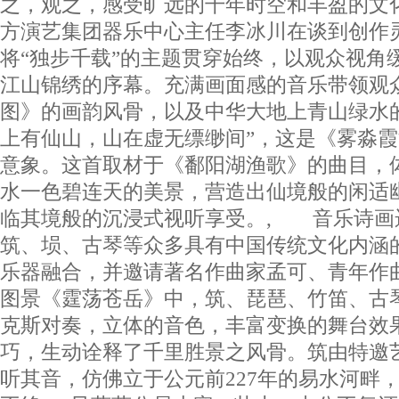
之，观之，感受旷远的千年时空和丰盈的文
方演艺集团器乐中心主任李冰川在谈到创作
将“独步千载”的主题贯穿始终，以观众视角
江山锦绣的序幕。充满画面感的音乐带领观
图》的画韵风骨，以及中华大地上青山绿水
上有仙山，山在虚无缥缈间”，这是《雾淼
意象。这首取材于《鄱阳湖渔歌》的曲目，
水一色碧连天的美景，营造出仙境般的闲适
临其境般的沉浸式视听享受。, 音乐诗画
筑、埙、古琴等众多具有中国传统文化内涵
乐器融合，并邀请著名作曲家孟可、青年作
图景《霆荡苍岳》中，筑、琵琶、竹笛、古
克斯对奏，立体的音色，丰富变换的舞台效
巧，生动诠释了千里胜景之风骨。筑由特邀
听其音，仿佛立于公元前227年的易水河畔