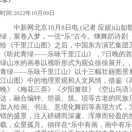
时间:2022年10月09日
中新网北京10月8日电 (记者 应妮)山如
绿，展卷入梦，一弦“乐”古今。继舞蹈诗剧
绘《千里江山图》之后，中国东方演艺集团
《听此青绿——乐咏千里江山》，7日晚的
绿山水的画卷以视听形式为观众徐徐展开。
青绿——乐咏千里江山》以十三幅壮丽图景
江山图》中的地理景观和人文风情，借鉴《
晚》《梅花三弄》《夕阳箫鼓》《空山鸟语
达，融合编钟、箜篌、筑、埙等古老的民族
加入绘画、书法、意境化舞蹈等表现方式，
错的盛景，注入磅礴而深邃、浑厚而轻盈的
载，众星孤月。徜徉在“乐中有画，画中有乐