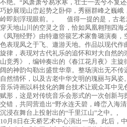
不绝。“风萧萧兮易水寒，壮士一去兮不复还
巧妙展现山峦起势之卧仰，秀丽群峰之巍峨
岭即刻浮现眼前。, 值得一提的是，古老
穿天地山川的空灵之音，恰如凤凰翱翔四海
《凤翔经野》由特邀箜篌艺术家鲁璐演奏，
色表现凤之于飞、遨游天地。作品以现代作
旋律，表现对古代礼乐的追怀和对大自然的
山竞秀》，编钟奏出的《春江花月夜》主旋
阔的神韵勾勒出盛世华章。整场演出无不传
自然情怀，以及古老中华文明的瑰丽与风姿
音乐诗画以科技化的舞台技术让观众耳中见
赋形，这是对传统音乐会形式的一次创新与
交错，共同营造出“野水连天碧，峰峦入海清
沉浸在舞台上投射出的“千里江山”之中。,
10月8日在天桥艺术中心演出一场。此后，