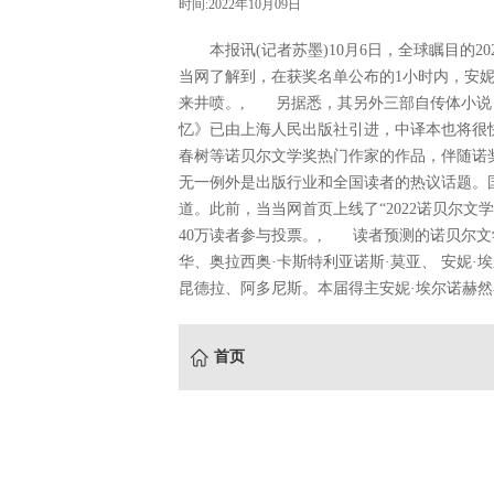
时间:2022年10月09日
本报讯(记者苏墨)10月6日，全球瞩目的2
当网了解到，在获奖名单公布的1小时内，安妮
来井喷。, 另据悉，其另外三部自传体小说
忆》已由上海人民出版社引进，中译本也将很
春树等诺贝尔文学奖热门作家的作品，伴随诺
无一例外是出版行业和全国读者的热议话题。
道。此前，当当网首页上线了“2022诺贝尔
40万读者参与投票。, 读者预测的诺贝尔文学
华、奥拉西奥·卡斯特利亚诺斯·莫亚、 安妮·
昆德拉、阿多尼斯。本届得主安妮·埃尔诺赫
首页