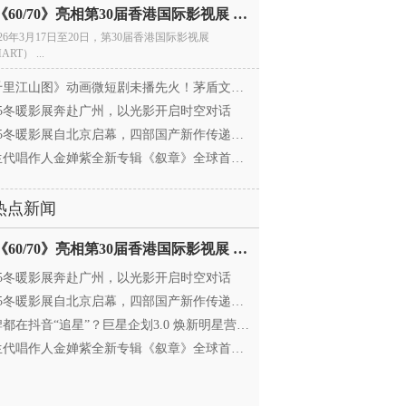
电影《60/70》亮相第30届香港国际影视展 冲刺戛纳备
026年3月17日至20日，第30届香港国际影视展
ART） ...
里江山图》动画微短剧未播先火！茅盾文学奖IP首
025冬暖影展奔赴广州，以光影开启时空对话
25冬暖影展自北京启幕，四部国产新作传递银幕温情
代唱作人金婵紫全新专辑《叙章》全球首发，颠覆
热点新闻
电影《60/70》亮相第30届香港国际影视展 冲刺戛纳备
025冬暖影展奔赴广州，以光影开启时空对话
25冬暖影展自北京启幕，四部国产新作传递银幕温情
都在抖音“追星”？巨星企划3.0 焕新明星营销，让
代唱作人金婵紫全新专辑《叙章》全球首发，颠覆