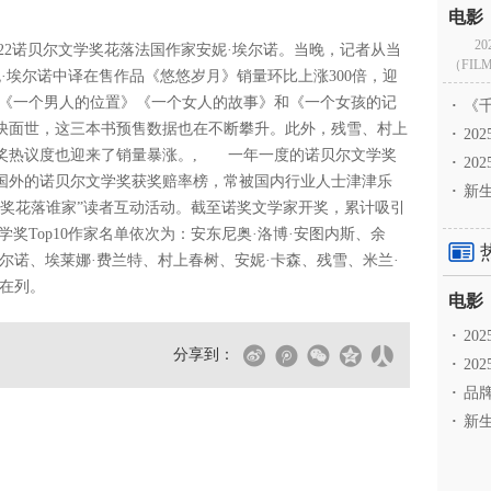
2
022诺贝尔文学奖花落法国作家安妮·埃尔诺。当晚，记者从当
（FILM
·埃尔诺中译在售作品《悠悠岁月》销量环比上涨300倍，迎
《一个男人的位置》《一个女人的故事》和《一个女孩的记
·
《千
快面世，这三本书预售数据也在不断攀升。此外，残雪、村上
·
2
奖热议度也迎来了销量暴涨。, 一年一度的诺贝尔文学奖
·
20
国外的诺贝尔文学奖获奖赔率榜，常被国内行业人士津津乐
·
新生
文学奖花落谁家”读者互动活动。截至诺奖文学家开奖，累计吸引
奖Top10作家名单依次为：安东尼奥·洛博·安图内斯、余
埃尔诺、埃莱娜·费兰特、村上春树、安妮·卡森、残雪、米兰·
然在列。
·
2
分享到：
·
20
·
品牌
·
新生