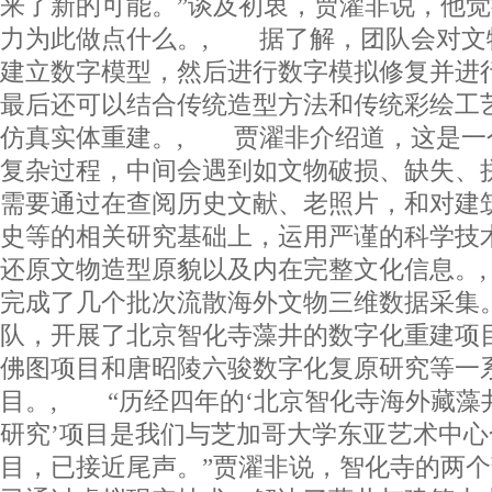
来了新的可能。”谈及初衷，贾濯非说，他
力为此做点什么。, 据了解，团队会对文
建立数字模型，然后进行数字模拟修复并进
最后还可以结合传统造型方法和传统彩绘工
仿真实体重建。, 贾濯非介绍道，这是一
复杂过程，中间会遇到如文物破损、缺失、
需要通过在查阅历史文献、老照片，和对建
史等的相关研究基础上，运用严谨的科学技
还原文物造型原貌以及内在完整文化信息。
完成了几个批次流散海外文物三维数据采集
队，开展了北京智化寺藻井的数字化重建项
佛图项目和唐昭陵六骏数字化复原研究等一
目。, “历经四年的‘北京智化寺海外藏藻
研究’项目是我们与芝加哥大学东亚艺术中
目，已接近尾声。”贾濯非说，智化寺的两