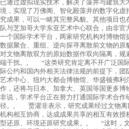
已通过虚拟现实技术，解决了藻井与建筑大
境，实现了万佛阁、智化殿藻井的数字化虚
究成果，可以一睹其完整风貌。其他项目也
队与芝加哥大学东亚艺术中心联合，由非官
一个国际学术平台，两家研究机构对博物馆
数据聚合、重组、逆向探寻离散前文物的原
对文物离散双方的原始数据作双向隔离，规
端干扰。, “这类研究肯定离不开广泛国
际公约和国内外相关法律法规的前提下，团
艺术中心、纽约大都会博物馆、华盛顿弗利
作，还将与日本、加拿大、英国等国更多博
非说，学术平台正在努力打通国际学术合作
径。, 贾濯非表示，研究成果经过文物离
机构相互协商，达成成果共享的相互有效授
型还原、环境还原研究成果。, “这时，