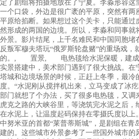
定了剧组将拍摄地放在了宁夏。李淼形容这
一个口袋，外边是很广袤的平原，突然有两
平原给掐断。如果想过这个关卡，只能通过
然形成的两国的边境。所以，李淼和同事就
外景。影片结尾，上千名难民和中国同胞堵
反叛军穆夫塔玩“俄罗斯轮盘赌”的重场戏，
的。, 置景, 电热毯给水泥保暖，建
实景搭建中，美术部门遇到了很大挑战。在
塔城和边境场景的时候，正赶上冬季，最冷的
度。“水泥刚从搅拌机出来，立马变成了冰疙
部门就想了个办法，买了很多电热毯，又调
虎克之路的大峡谷里，等浇筑完水泥之后，
在水泥上，让温度起码保持在零摄氏度以上
中努米亚的首都“莱普蒂斯城”，是剧组在青
建的。这些城市外景参考了一些国外城市的