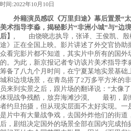
时间:2022年10月10日
外籍演员感叹《万里归途》幕后置景“太
美术指导李淼，揭秘影片“非洲小城”与“边
后】
, 由饶晓志执导，张译、王俊凯、殷
途》正在全国上映。影片讲述了外交官协助
众看完影片都不知道，其实片中所有的国外
的。为此，新京报记者专访该片美术指导李
筹备了八九个月时间，在宁夏某地实景基础
城和边境场景，在青岛搭了2万多平方米的
员来到实景之后，跟片场的翻译说：“太像
体现战争残酷，放弃海滩沙漠, 最初，剧
者约旦拍摄，但从现实层面不太好实现。一
是片中有大量战争戏，去国外炸他们的街道
后，剧组决定国外的场景全部在国内完成拍