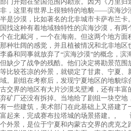
部门开始在全国范围内勘景。因为《万里归
非，这里有世界上很独特的地貌——滨海沙
半是沙漠，比如著名的北非城市卡萨布兰卡
国找这种有着地域独特性的滨海沙漠，有两
个在北戴河，一个在海南。但这两个地方面
那种壮阔的感觉，并且植被情况和北非地区
李淼和同事就放弃了“滨海沙漠”的概念，滨
但缺少了战争的残酷。他们决定将勘景范围
等比较苍凉的外景，就锁定了甘肃、宁夏、
域。剧组在考察后，发现宁夏地区的地貌综
古交界的地区有大片沙漠戈壁滩，还有丰富
弃矿厂还没有拆掉。当地给了剧组一块空地
有一些建筑，美术部门在此基础上又搭建了
富起来，完成赛布拉塔城的场景搭建。, 
个外景，是位于宁夏和内蒙古交界的虎克之