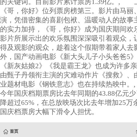
的关键词。目前影片累计票房1.39亿。,
《哥，你好》位列票房榜第三。影片由马丽
演，凭借密集的喜剧包袱、温暖动人的故事
的实力加持，《哥，你好》成为国庆期间欢
影片所展示出的欢乐氛围深深吸引着观众，
得及观影的观众，趁着这个假期带着家人去影
外，国产动画电影《新大头儿子小头爸爸5
《新灰姑娘2》《我是霸王龙》也成为许多
由甄子丹领衔主演的灾难动作片《搜救》、
业题材电影《钢铁意志》也在持续热映中。
今年国庆档期票房比去年同期的43.88亿元少了
降超过65%，在总放映场次比去年增加25
国庆档票房大幅下滑令人担忧。
首页