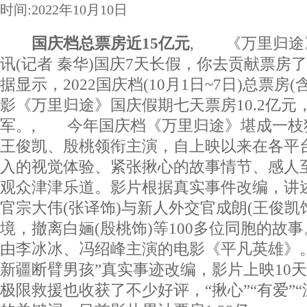
时间:2022年10月10日
国庆档总票房近15亿元
, 《万里归途
讯(记者 秦华)国庆7天长假，你去贡献票房
据显示，2022国庆档(10月1日~7日)总票房(含
影《万里归途》国庆假期七天票房10.2亿元
军。, 今年国庆档《万里归途》堪成一枝
王俊凯、殷桃领衔主演，自上映以来在各平
入的视觉体验、紧张揪心的故事情节、感人
观众津津乐道。影片根据真实事件改编，讲
官宗大伟(张译饰)与新人外交官成朗(王俊凯
境，撤离白婳(殷桃饰)等100多位同胞的故
由李冰冰、冯绍峰主演的电影《平凡英雄》
新疆断臂男孩”真实事迹改编，影片上映10
极限救援也收获了不少好评，“揪心”“有爱”“