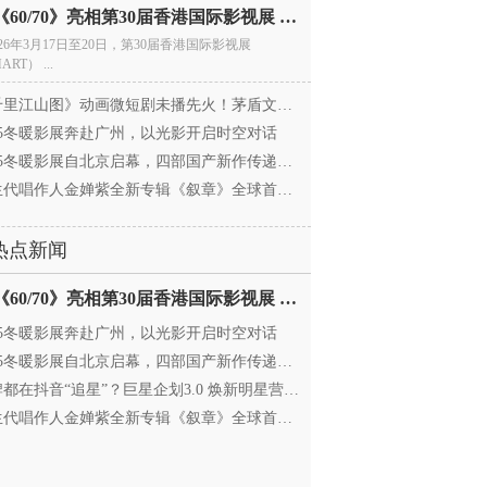
电影《60/70》亮相第30届香港国际影视展 冲刺戛纳备
026年3月17日至20日，第30届香港国际影视展
ART） ...
里江山图》动画微短剧未播先火！茅盾文学奖IP首
025冬暖影展奔赴广州，以光影开启时空对话
25冬暖影展自北京启幕，四部国产新作传递银幕温情
代唱作人金婵紫全新专辑《叙章》全球首发，颠覆
热点新闻
电影《60/70》亮相第30届香港国际影视展 冲刺戛纳备
025冬暖影展奔赴广州，以光影开启时空对话
25冬暖影展自北京启幕，四部国产新作传递银幕温情
都在抖音“追星”？巨星企划3.0 焕新明星营销，让
代唱作人金婵紫全新专辑《叙章》全球首发，颠覆