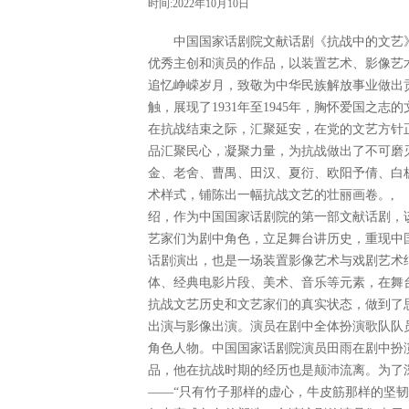
时间:2022年10月10日
中国国家话剧院文献话剧《抗战中的文艺》1
优秀主创和演员的作品，以装置艺术、影像艺
追忆峥嵘岁月，致敬为中华民族解放事业做出
触，展现了1931年至1945年，胸怀爱国之
在抗战结束之际，汇聚延安，在党的文艺方针
品汇聚民心，凝聚力量，为抗战做出了不可磨
金、老舍、曹禺、田汉、夏衍、欧阳予倩、白
术样式，铺陈出一幅抗战文艺的壮丽画卷。,
绍，作为中国国家话剧院的第一部文献话剧，
艺家们为剧中角色，立足舞台讲历史，重现中
话剧演出，也是一场装置影像艺术与戏剧艺术
体、经典电影片段、美术、音乐等元素，在舞
抗战文艺历史和文艺家们的真实状态，做到了
出演与影像出演。演员在剧中全体扮演歌队队
角色人物。中国国家话剧院演员田雨在剧中扮
品，他在抗战时期的经历也是颠沛流离。为了
——“只有竹子那样的虚心，牛皮筋那样的坚