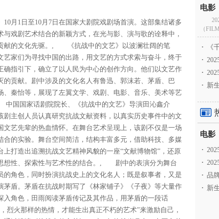
2
0月1日至10月7日在国家大剧院戏剧场首演。这部集结诸多
（FILM
术与戏剧艺术结合的新颖方式，在光与影、演与歌的诠释中，
贡献的文化先驱。, 《抗战中的文艺》以波澜壮阔的笔
·
《千
志的文艺家们为寻找中国的出路，用文艺的方式求索与奋斗，终于
·
2
正确指引下，确立了以人民为中心的创作方向。他们以文艺作
·
20
灭的贡献。剧中涉及的文化名人有鲁迅、郭沫若、茅盾、巴
·
新生
杨、秦怡等，展现了左翼文学、戏剧、电影、音乐、美术等艺
 中国国家话剧院院长、《抗战中的文艺》导演田沁鑫介
该剧主创人员认真研究抗战文献资料，以真实历史事件中的文
国文艺先辈的热血情怀。在舞台艺术呈现上，该剧不仅是一场
结合的实验。舞台空间简洁，结构丰富多元，借助科技、多媒
·
2
台上打造出追溯抗战文艺精神风貌的一座“文献博物馆”，还原
·
20
思想性、探索性与艺术性的结合。, 剧中的表演分为舞台
员的角色，同时扮演抗战史上的文化名人；既是叙事者，又是
·
品牌
演茅盾。茅盾在抗战时期写了《林家铺子》《子夜》等大量作
·
新生
深入角色，田雨阅读茅盾传记及其作品，用茅盾的一段话
韧，烈火那样的热情，才能生出真正不朽的艺术”来激励自己，