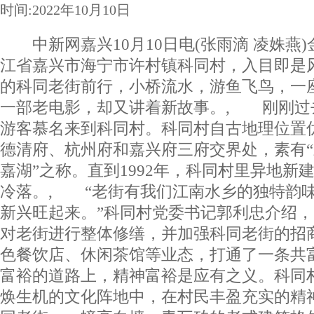
时间:2022年10月10日
中新网嘉兴10月10日电(张雨滴 凌姝燕
江省嘉兴市海宁市许村镇科同村，入目即是
的科同老街前行，小桥流水，游鱼飞鸟，一
一部老电影，却又讲着新故事。, 刚刚过
游客慕名来到科同村。科同村自古地理位置
德清府、杭州府和嘉兴府三府交界处，素有
嘉湖”之称。直到1992年，科同村里异地新
冷落。, “老街有我们江南水乡的独特韵
新兴旺起来。”科同村党委书记郭利忠介绍，自
对老街进行整体修缮，并加强科同老街的招
色餐饮店、休闲茶馆等业态，打通了一条共
富裕的道路上，精神富裕是应有之义。科同
焕生机的文化阵地中，在村民丰盈充实的精