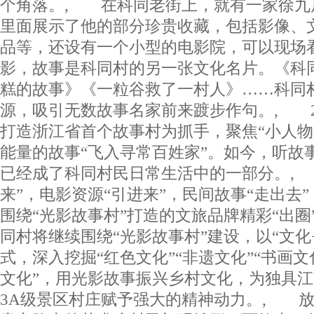
个角落。, 在科同老街上，就有一家徐九
里面展示了他的部分珍贵收藏，包括影像、
品等，还设有一个小型的电影院，可以现场
影，故事是科同村的另一张文化名片。《科
糕的故事》《一粒谷救了一村人》……科同
源，吸引无数故事名家前来踱步作句。, 2
打造浙江省首个故事村为抓手，聚焦“小人物
能量的故事“飞入寻常百姓家”。如今，听故
已经成了科同村民日常生活中的一部分。,
来”，电影资源“引进来”，民间故事“走出去
围绕“光影故事村”打造的文旅品牌精彩“出
同村将继续围绕“光影故事村”建设，以“文化
式，深入挖掘“红色文化”“非遗文化”“书画文化
文化”，用光影故事振兴乡村文化，为独具
3A级景区村庄赋予强大的精神动力。, 