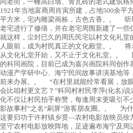
同老街，一幢高白墙、青瓦砖的老式建筑格
1921年当地富商周肖寅所建，占地500余平
平方米，宅内雕梁画栋，古色古香。, 听
老宅进行了修缮，并在老宅周围新建了一些
就这样，尘封已久的周氏民宅以村文化礼堂
人眼前，成为村民真正的文化殿堂。, 将
从文化礼堂开始，又不止于文化礼堂。, 
的科同画院，目前已成为嘉兴画院科同创作
动漫产学研中心、海宁民间故事讲演基地等
前来办展。, “在村里就能经常看展，放
会比咱村更文艺？”科同村村民李萍(化名)
化不仅让村民拍手称赞，每逢周末更吸引不
影故事村”之名“刷屏”游客朋友圈。, 为什
这要归功于许村镇乡贤—农村电影放映员徐九
坚守农村电影放映阵地，足迹遍布海宁及周