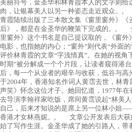
美丽符号，金圣华和林青霞本人的文字则给
肉，让银幕美人以另一种姿态走近观众。, 
青霞陆续出版了三本散文集《窗里窗外》《
后》，都是在金圣华的鞭策下完成的。, 
里窗外》这个书名是自己提议取的，《窗外
电影，也指她的内心；“窗外”则代表“外面
评价林青霞的文章“字浅情真”。在她的视角
时期”被分解成一个个片段，让读者窥得港
后，每一个从业者的艰辛与收获，低谷与高
于2004年，香港知名作词人黄霑去世，林
声笑》怀念这位才子。她回忆道，1977年
去导演李翰祥家吃饭，席间黄霑说起“林美人
自己，后来才知说的是席上另一位林小姐—
香港才女林燕妮。, 文章公开发表后大获
始了写作生涯。金圣华成了她的引路人，带