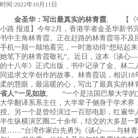
时间:2022年10月11日
金圣华：写出最真实的林青霞
, 【《
小路 报道】今年2月，香港学者金圣华新书
书中主角林青霞。正在赶路的林青霞等不及
手机一颠一颠地看完，一时激动得“想站起
她笔下的林青霞敬礼”。近日，这本《谈心
的十八年》正式出版，书中记录了金、林二
同追求文学创作的故事。林青霞说，相识18
柔的慧眼，最温暖的心，写出了最真实的林
省人”一见如故
, “一个是法国巴黎大学的
大学翻译系系主任，大半辈子侧身于学术界
授。另一个是曾经演过一百部电影，红遍华
半生纵横演艺圈二十余年，结交的大多是一
星……”台湾作家白先勇为《谈心——与林