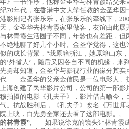
年》一书作序，他称金圣华与林青霞结交来自
纪70年代，在香港中文大学任教的金圣华因
港影剧记者张乐乐，在张乐乐的牵线下，200
天，金圣华去林青霞家里做客，友谊由此展
与林青霞生活圈子不同，年龄也有差距，但
不绝地聊了好几个小时。金圣华觉得，这也
似的成长背景，“我原籍浙江，她原籍山东
的‘外省人’，随后又因各自不同的机缘，来
先勇却知道，金圣华与影视行业的缘分其实
代——金圣华的父亲金信民是一位电影人。
上海创建了民华影片公司，公司的第一部影
穆拍摄的电影《孔夫子》，影片借古喻今，
气。抗战胜利后，《孔夫子》改名《万世师
院上映，白先勇全家还去看了这部电影。,
的林青霞”
, 如果说徐克的镜头让林青霞